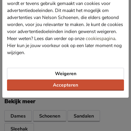
betere pasvorm.
wordt er tevens gebruik gemaakt van cookies voor
Gevoerd met imitatieleer. De brede banden vormen
advertentiedoeleinden. Dit maakt het mogelijk om
zich comfortabel om de voet en snijden niet.
advertenties van Nelson Schoenen, die elders getoond
worden, voor jou relevanter te maken. Je kunt de cookies
Voorzien van een voetbed met suedine bekleding.
Dankzij het dempende kussen over de lengte van de
voor advertentiedoeleinden indien gewenst weigeren.
voet ervaar jij de hele dag door optimaal comfort.
Meer weten? Lees dan verder op onze
cookiespagina
.
Afgewerkt met een sleehak van 4 cm en een plateau
Hier kun je jouw voorkeur ook op een later moment nog
van 2 cm. De zool is afgewerkt met touw voor de
wijzigen.
echte zomerse vibes.
Weigeren
Specificaties
Accepteren
Over Dolcis
Bekijk meer
Dames
Schoenen
Sandalen
Sleehak