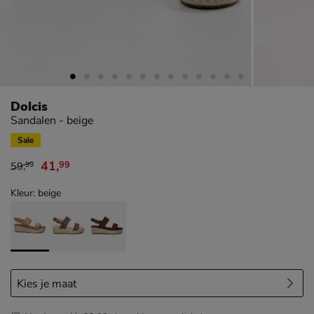
Dolcis
Sandalen - beige
Sale
41
,
99
59
,
99
van € 59,99 voor € 41,99
Kleur: beige