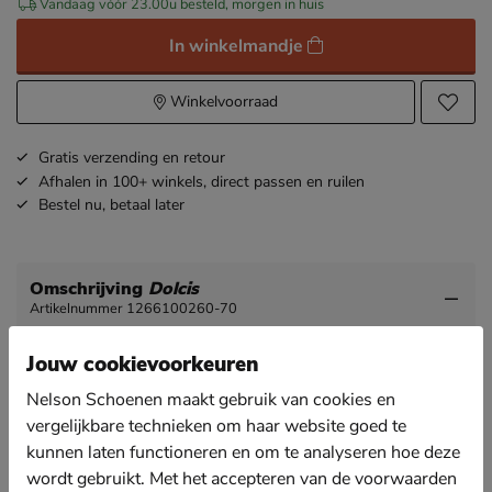
Vandaag vóór 23.00u besteld, morgen in huis
In winkelmandje
Winkelvoorraad
Gratis
verzending en retour
Afhalen in 100+ winkels,
direct passen en ruilen
Bestel nu,
betaal later
Omschrijving
Dolcis
Artikelnummer 1266100260-70
Jouw cookievoorkeuren
Dolcis dames sandaal
Met de sandalen van Dolcis ben jij helemaal klaar voor
Nelson Schoenen maakt gebruik van cookies en
de zomer!
vergelijkbare technieken om haar website goed te
kunnen laten functioneren en om te analyseren hoe deze
Uitgevoerd in suedine wat de sandaal een mooie
afwerking geeft. De enkelband is verstelbaar voor een
wordt gebruikt. Met het accepteren van de voorwaarden