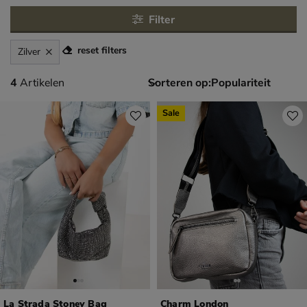
Filter
reset filters
Zilver
4 artikelen
4
Artikelen
Sorteren op:
Sale
La Strada Stoney Bag
Charm London