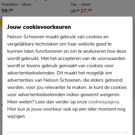
Handtas - zilver
Tas - zilver
€ 59,99
van € 39,99 voor € 27,99
59
,
27
,
99
99
39
,
99
Sale
Sale
Jouw cookievoorkeuren
Nelson Schoenen maakt gebruik van cookies en
vergelijkbare technieken om haar website goed te
kunnen laten functioneren en om te analyseren hoe deze
wordt gebruikt. Met het accepteren van de voorwaarden
wordt er tevens gebruik gemaakt van cookies voor
advertentiedoeleinden. Dit maakt het mogelijk om
advertenties van Nelson Schoenen, die elders getoond
worden, voor jou relevanter te maken. Je kunt de cookies
voor advertentiedoeleinden indien gewenst weigeren.
Meer weten? Lees dan verder op onze
cookiespagina
.
Valentino Naif
Unisa Zdreamin LMT
Hier kun je jouw voorkeur ook op een later moment nog
Schoudertas - zilver
Schoudertas - zilver
wijzigen.
van € 129,99 voor € 90,99
van € 99,99 voor € 69,99
90
,
69
,
99
99
129
,
99
,
99
99