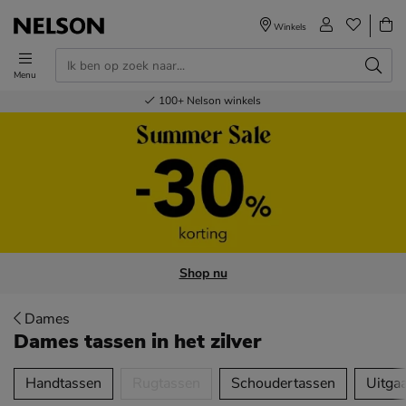
Winkels
Menu
Voor 23.00u besteld,
Gratis
Bestel nu,
100+
verzending en retour
Nelson winkels
betaal later
volgende dag in huis
Shop nu
Dames
Dames tassen
in het zilver
tegorieën over
Handtassen
Rugtassen
Schoudertassen
Uitga