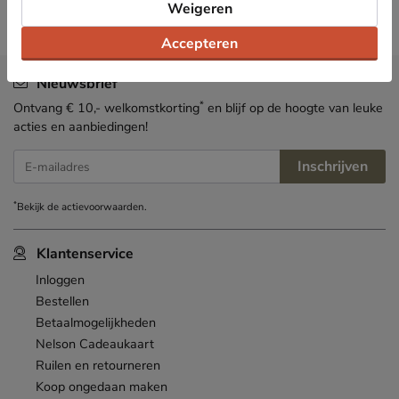
Weigeren
Accepteren
Nieuwsbrief
*
Ontvang € 10,- welkomstkorting
en blijf op de hoogte van leuke
acties en aanbiedingen!
Inschrijven
E-mailadres
*
Bekijk de
actievoorwaarden
.
Klantenservice
Inloggen
Bestellen
Betaalmogelijkheden
Nelson Cadeaukaart
Ruilen en retourneren
Koop ongedaan maken