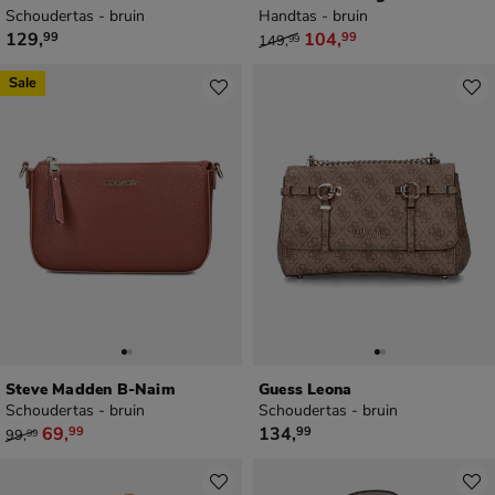
Schoudertas - bruin
Handtas - bruin
€ 129,99
van € 149,99 voor € 104,99
129
,
104
,
99
99
149
,
99
Sale
Steve Madden B-Naim
Guess Leona
Schoudertas - bruin
Schoudertas - bruin
van € 99,99 voor € 69,99
€ 134,99
69
,
134
,
99
99
99
,
99