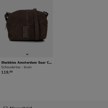
Shabbies Amsterdam Saar Crossbody
Schoudertas - bruin
€ 119,99
119
,
99