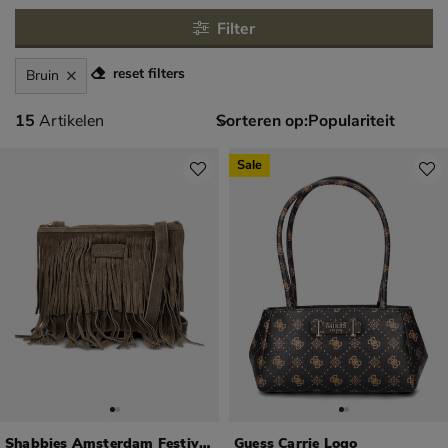
Filter
reset filters
Bruin
15 artikelen
15
Artikelen
Sorteren op:
Sale
Shabbies Amsterdam Festival Fringe
Guess Carrie Logo