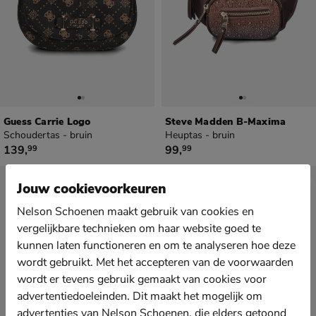
Guess Carrie Logo
Steve Madden B-Maxima
Schoudertas - bruin
Heuptas - bruin
€ 139,99
€ 99,99
139
,
99
,
99
99
Sale
Jouw cookievoorkeuren
Nelson Schoenen maakt gebruik van cookies en
vergelijkbare technieken om haar website goed te
kunnen laten functioneren en om te analyseren hoe deze
wordt gebruikt. Met het accepteren van de voorwaarden
wordt er tevens gebruik gemaakt van cookies voor
advertentiedoeleinden. Dit maakt het mogelijk om
advertenties van Nelson Schoenen, die elders getoond