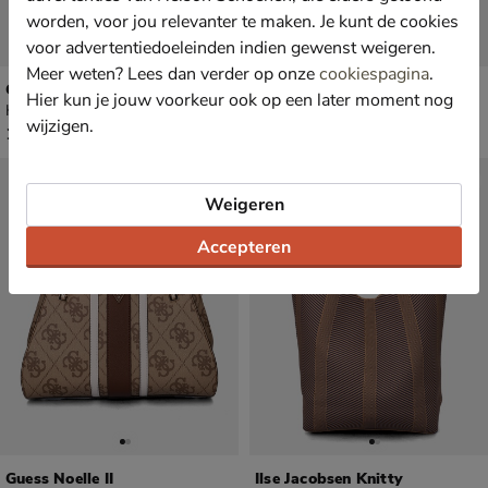
worden, voor jou relevanter te maken. Je kunt de cookies
voor advertentiedoeleinden indien gewenst weigeren.
Meer weten? Lees dan verder op onze
cookiespagina
.
Guess Meridian
Guess Silia Girlfriend
Hier kun je jouw voorkeur ook op een later moment nog
Handtas - bruin
Handtas - bruin
wijzigen.
€ 139,99
van € 154,99 voor € 108,49
139
,
108
,
99
49
154
,
99
Weigeren
Accepteren
Guess Noelle II
Ilse Jacobsen Knitty