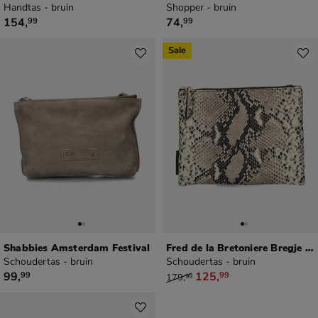
Handtas - bruin
Shopper - bruin
€ 154,99
€ 74,99
154
,
74
,
99
99
Sale
Shabbies Amsterdam Festival
Fred de la Bretoniere Bregje Crossbody Python
Schoudertas - bruin
Schoudertas - bruin
€ 99,99
van € 179,99 voor € 125,99
99
,
125
,
99
99
179
,
99