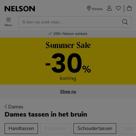
Winkels
Menu
Voor 23.00u besteld,
Gratis
Bestel nu,
100+
verzending en retour
Nelson winkels
betaal later
volgende dag in huis
Shop nu
Dames
Dames tassen
in het bruin
tegorieën over
Handtassen
Rugtassen
Schoudertassen
Uitga