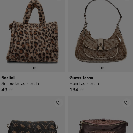
Sarlini
Guess Jessa
Schoudertas - bruin
Handtas - bruin
€ 49,99
€ 134,99
49
,
134
,
99
99