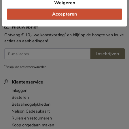
Weigeren
Accepteren
Nieuwsbrief
*
Ontvang € 10,- welkomstkorting
en blijf op de hoogte van leuke
acties en aanbiedingen!
Inschrijven
E-mailadres
*
Bekijk de
actievoorwaarden
.
Klantenservice
Inloggen
Bestellen
Betaalmogelijkheden
Nelson Cadeaukaart
Ruilen en retourneren
Koop ongedaan maken