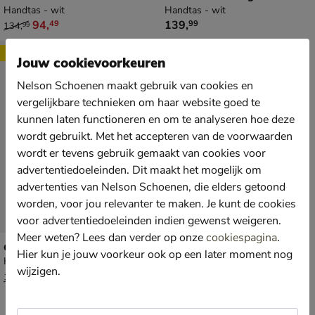
Handtas - wit
Handtas - wit
van € 134,99 voor € 94,49
€ 139,99
94
,
139
,
49
99
134
,
99
Sale
Jouw cookievoorkeuren
Nelson Schoenen maakt gebruik van cookies en
vergelijkbare technieken om haar website goed te
kunnen laten functioneren en om te analyseren hoe deze
wordt gebruikt. Met het accepteren van de voorwaarden
wordt er tevens gebruik gemaakt van cookies voor
advertentiedoeleinden. Dit maakt het mogelijk om
advertenties van Nelson Schoenen, die elders getoond
worden, voor jou relevanter te maken. Je kunt de cookies
voor advertentiedoeleinden indien gewenst weigeren.
Meer weten? Lees dan verder op onze
cookiespagina
.
Guess Aldina Girlfriend
Hier kun je jouw voorkeur ook op een later moment nog
Handtas - wit
wijzigen.
van € 154,99 voor € 108,49
108
,
49
154
,
99