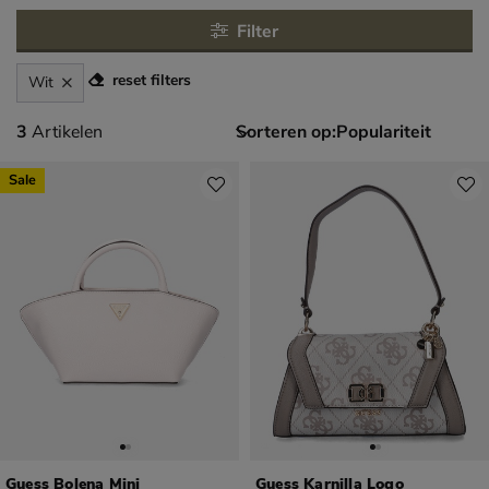
Filter
reset filters
Wit
3 artikelen
3
Artikelen
Sorteren op:
Sale
Guess Bolena Mini
Guess Karnilla Logo