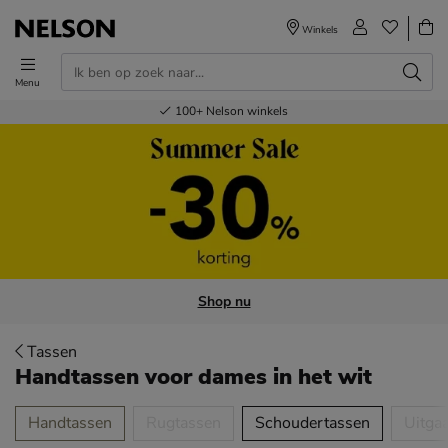
Winkels
Menu
Voor 23.00u besteld,
Gratis
Bestel nu,
100+
verzending en retour
Nelson winkels
betaal later
volgende dag in huis
Shop nu
Tassen
Handtassen voor dames
in het wit
tegorieën over
Handtassen
Rugtassen
Schoudertassen
Uitga