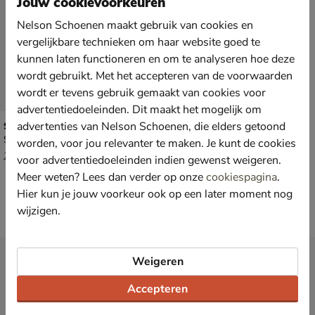
Jouw cookievoorkeuren
Nelson Schoenen maakt gebruik van cookies en
vergelijkbare technieken om haar website goed te
kunnen laten functioneren en om te analyseren hoe deze
wordt gebruikt. Met het accepteren van de voorwaarden
wordt er tevens gebruik gemaakt van cookies voor
advertentiedoeleinden. Dit maakt het mogelijk om
advertenties van Nelson Schoenen, die elders getoond
Shabbies Amsterdam Angel Sleeve
Sandalen - beige
worden, voor jou relevanter te maken. Je kunt de cookies
van € 129,99 voor € 90,99
90
,
99
129
,
99
voor advertentiedoeleinden indien gewenst weigeren.
Meer weten? Lees dan verder op onze
cookiespagina
.
Hier kun je jouw voorkeur ook op een later moment nog
wijzigen.
Nieuwsbrief
Weigeren
*
Ontvang € 10,- welkomstkorting
en blijf op de hoogte van leuke
Accepteren
acties en aanbiedingen!