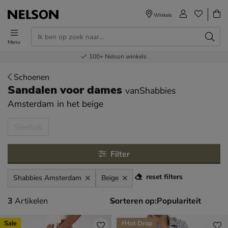
Winkels
Menu
Voor 23.00u besteld,
Gratis
Bestel nu,
100+
verzending en retour
Nelson winkels
betaal later
volgende dag in huis
Schoenen
Sandalen voor dames
vanShabbies
Amsterdam
in het beige
tegorieën over
Sleehak
Filter
reset filters
Shabbies Amsterdam
Beige
3 artikelen
3
Artikelen
Sorteren op:
Sale
⚡Hot Drop