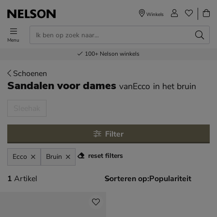
Winkels
Menu
Voor 23.00u besteld,
Gratis
Bestel nu,
100+
verzending en retour
Nelson winkels
betaal later
volgende dag in huis
Schoenen
Sandalen voor dames
vanEcco
in het bruin
tegorieën over
Sleehak
Filter
reset filters
Ecco
Bruin
1 artikel
1
Artikel
Sorteren op: