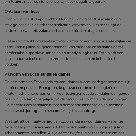
om te zien, maar ook functioneel zijn voor dagelijks gebruik.
Ontstaan van Ecco
Ecco werd in 1963 opgericht in Denemarken en heeft sindsdien een
stevige positie in de schoenenindustrie verworven. Het merk legt de
nadruk op kwaliteit, vakmanschap en comfort in al zijn producten.
Het assortiment Ecco sandalen voor dames omvat verschillende stijlen die
aansluiten bij diverse gelegenheden. Van elegante enkel sandalen tot
comfortabele sportieve sandalen en trendy slingbacks, Ecco biedt een
uitgebreide selectie om aan verschillende smaken en behoeften te
voldoen.
Pasvorm van Ecco sandalen dames
De pasvorm van Ecco sandalen voor dames wordt sterk geprezen om zijn
comfort en precisie. Ecco gebruikt geavanceerde technologieën en
anatomische ontwerpen om ervoor te zorgen dat de sandalen een goede
pasvorm bieden en tegelijkertijd de natuurlijke vorm van de voet volgen.
De meeste Ecco sandalen hebben dempende binnenzolen en flexibele
zolen, wat bijdraagt aan het comfort tijdens het dragen.
Wat betreft de maatvoering van Ecco sandalen voor dames, vallen ze
over het algemeen normaal uit. Het wordt aanbevolen om je reguliere
schoenmaat te bestellen. Als je echter twijfelt, is het raadzaam om het