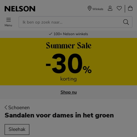
Winkels
Menu
Voor 23.00u besteld,
Gratis
Bestel nu,
100+
verzending en retour
Nelson winkels
betaal later
volgende dag in huis
Shop nu
Schoenen
Sandalen voor dames
in het groen
tegorieën over
Sleehak