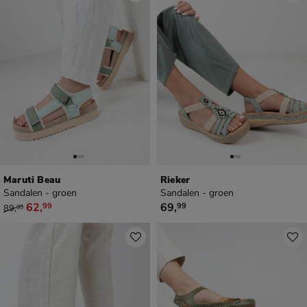
Maruti Beau
Rieker
Sandalen - groen
Sandalen - groen
van € 89,99 voor € 62,99
€ 69,99
62
,
69
,
99
99
89
,
99