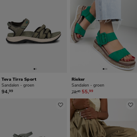
Teva Tirra Sport
Rieker
Sandalen - groen
Sandalen - groen
€ 94,99
van € 79,99 voor € 55,99
94
,
55
,
99
99
79
,
99