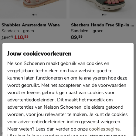
Shabbies Amsterdam Wana
Skechers Hands Free Slip-In Go Walk Glide-Step 2.0 - Ella
Sandalen - groen
Sandalen - groen
van € 169,99 voor € 118,99
€ 89,99
118
,
89
,
99
99
169
,
99
Jouw cookievoorkeuren
Nelson Schoenen maakt gebruik van cookies en
vergelijkbare technieken om haar website goed te
kunnen laten functioneren en om te analyseren hoe deze
wordt gebruikt. Met het accepteren van de voorwaarden
wordt er tevens gebruik gemaakt van cookies voor
advertentiedoeleinden. Dit maakt het mogelijk om
advertenties van Nelson Schoenen, die elders getoond
worden, voor jou relevanter te maken. Je kunt de cookies
voor advertentiedoeleinden indien gewenst weigeren.
Meer weten? Lees dan verder op onze
cookiespagina
.
Crocs Classic
Teva Tirra Sport