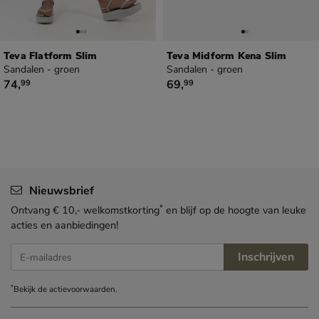
Teva Flatform Slim
Teva Midform Kena Slim
Sandalen - groen
Sandalen - groen
€ 74,99
€ 69,99
74
,
69
,
99
99
Nieuwsbrief
*
Ontvang € 10,- welkomstkorting
en blijf op de hoogte van leuke
acties en aanbiedingen!
Inschrijven
E-mailadres
*
Bekijk de
actievoorwaarden
.