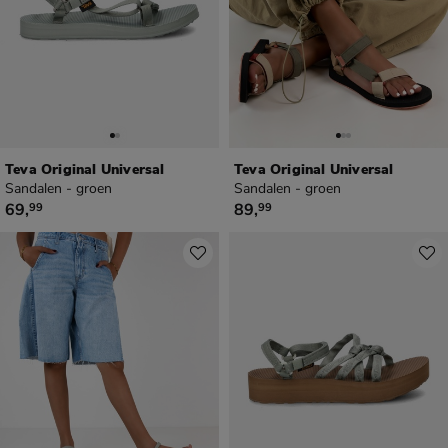
Teva Original Universal
Teva Original Universal
Sandalen - groen
Sandalen - groen
€ 69,99
€ 89,99
69
,
89
,
99
99