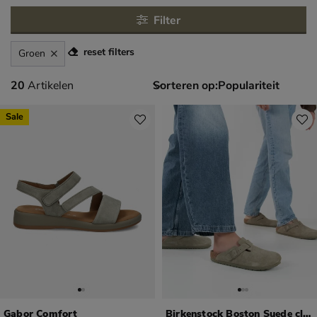
Filter
reset filters
Groen
20 artikelen
20
Artikelen
Sorteren op:
Sale
Gabor Comfort
Birkenstock Boston Suede clog