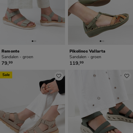
Remonte
Pikolinos Vallarta
Sandalen - groen
Sandalen - groen
€ 79,99
€ 119,99
79
,
119
,
99
99
Sale