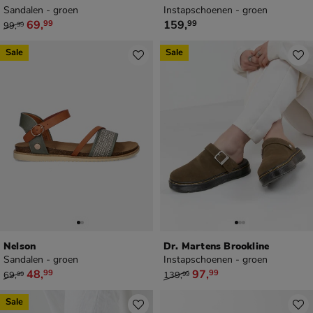
Sandalen - groen
Instapschoenen - groen
van € 99,99 voor € 69,99
€ 159,99
69
,
159
,
99
99
99
,
99
Sale
Sale
Nelson
Dr. Martens Brookline
Sandalen - groen
Instapschoenen - groen
van € 69,99 voor € 48,99
van € 139,99 voor € 97,99
48
,
97
,
99
99
69
,
139
,
99
99
Sale