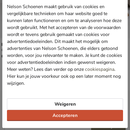
Nelson Schoenen maakt gebruik van cookies en
vergelijkbare technieken om haar website goed te
kunnen laten functioneren en om te analyseren hoe deze
wordt gebruikt. Met het accepteren van de voorwaarden
wordt er tevens gebruik gemaakt van cookies voor
advertentiedoeleinden. Dit maakt het mogelijk om
Nelson
Nelson
advertenties van Nelson Schoenen, die elders getoond
Gevoerde boots - zwart
Gevoerde boots - cognac
worden, voor jou relevanter te maken. Je kunt de cookies
€ 69,99
van € 69,99 voor € 48,99
69
,
48
,
99
99
69
,
99
voor advertentiedoeleinden indien gewenst weigeren.
Meer weten? Lees dan verder op onze
cookiespagina
.
Hier kun je jouw voorkeur ook op een later moment nog
wijzigen.
Nieuwsbrief
Weigeren
*
Ontvang € 10,- welkomstkorting
en blijf op de hoogte van leuke
acties en aanbiedingen!
Accepteren
Inschrijven
E-mailadres