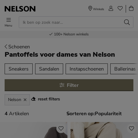
Winkels
Menu
Voor 23.00u besteld,
Gratis
Bestel nu,
100+
verzending en retour
Nelson winkels
betaal later
volgende dag in huis
Schoenen
Pantoffels voor dames
van Nelson
tegorieën over
Sneakers
Sandalen
Instapschoenen
Ballerinas
Filter
reset filters
Nelson
4 artikelen
4
Artikelen
Sorteren op: