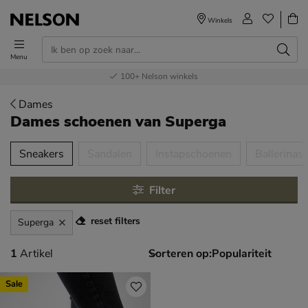
Winkels
Menu
Voor 23.00u besteld,
Gratis
Bestel nu,
100+
verzending en retour
Nelson winkels
betaal later
volgende dag in huis
Dames
Dames schoenen
van Superga
tegorieën over
Sneakers
Sandalen
Instapschoenen
Ballerinas
Filter
reset filters
Superga
1 artikel
1
Artikel
Sorteren op:
Sale