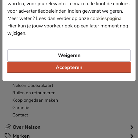
*
worden, voor jou relevanter te maken. Je kunt de cookies
Ontvang € 10,- welkomstkorting
en blijf op de hoogte van leuke
acties en aanbiedingen!
voor advertentiedoeleinden indien gewenst weigeren.
Meer weten? Lees dan verder op onze
cookiespagina
.
Inschrijven
Hier kun je jouw voorkeur ook op een later moment nog
E-mailadres
wijzigen.
*
Bekijk de
actievoorwaarden
.
Klantenservice
Weigeren
Inloggen
Accepteren
Bestellen
Betaalmogelijkheden
Nelson Cadeaukaart
Ruilen en retourneren
Koop ongedaan maken
Garantie
Contact
Over Nelson
Merken