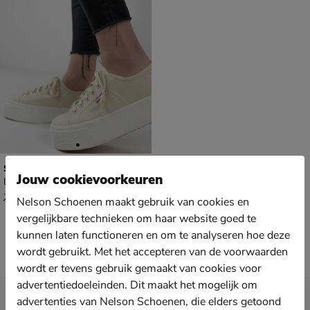
Superga 2790
Jouw cookievoorkeuren
Lage sneakers - beige
van € 74,99 voor € 52,49
52
,
49
74
,
99
Nelson Schoenen maakt gebruik van cookies en
vergelijkbare technieken om haar website goed te
kunnen laten functioneren en om te analyseren hoe deze
wordt gebruikt. Met het accepteren van de voorwaarden
wordt er tevens gebruik gemaakt van cookies voor
advertentiedoeleinden. Dit maakt het mogelijk om
Nieuwsbrief
advertenties van Nelson Schoenen, die elders getoond