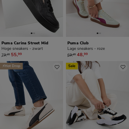
Puma Carina Street Mid
Puma Club
Hoge sneakers - zwart
Lage sneakers - roze
van € 79,99 voor € 55,99
van € 69,99 voor € 48,99
55
,
48
,
99
99
79
,
69
,
99
99
⚡Hot Drop
Sale