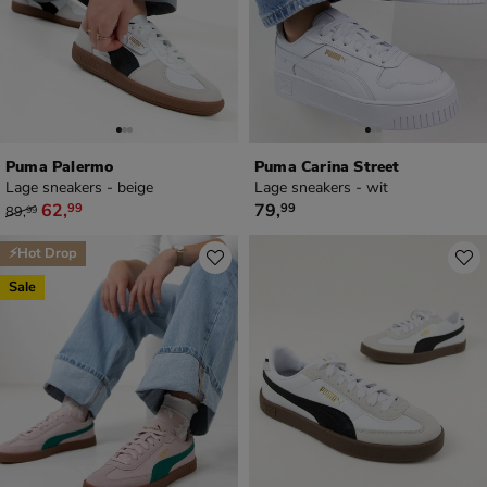
Puma Palermo
Puma Carina Street
Lage sneakers - beige
Lage sneakers - wit
van € 89,99 voor € 62,99
€ 79,99
62
,
79
,
99
99
89
,
99
⚡Hot Drop
Sale