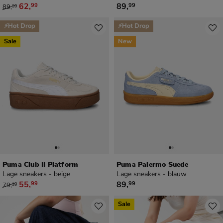
van € 89,99 voor € 62,99
€ 89,99
62
,
89
,
99
99
89
,
99
⚡Hot Drop
⚡Hot Drop
Sale
New
Puma Club II Platform
Puma Palermo Suede
Lage sneakers - beige
Lage sneakers - blauw
van € 79,99 voor € 55,99
€ 89,99
55
,
89
,
99
99
79
,
99
Sale