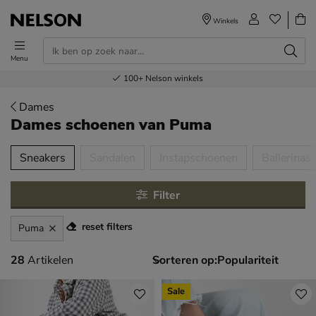
Winkels
Menu
Voor 23.00u besteld,
Gratis
Bestel nu,
100+
verzending en retour
Nelson winkels
betaal later
volgende dag in huis
Dames
Dames schoenen
van Puma
tegorieën over
Sneakers
Sandalen
Instapschoenen
Ballerinas
Filter
reset filters
Puma
28 artikelen
28
Artikelen
Sorteren op:
Sale