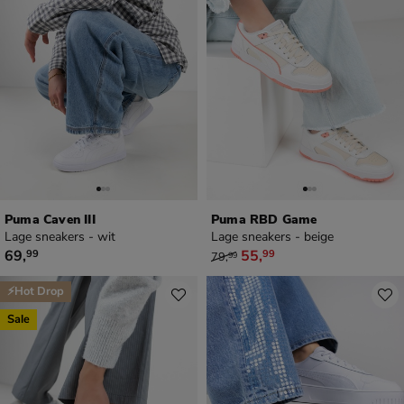
Puma Caven III
Puma RBD Game
Lage sneakers - wit
Lage sneakers - beige
€ 69,99
van € 79,99 voor € 55,99
69
,
55
,
99
99
79
,
99
⚡Hot Drop
Sale