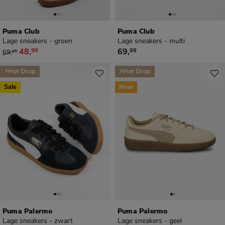
Puma Club
Puma Club
Lage sneakers - groen
Lage sneakers - multi
van € 69,99 voor € 48,99
€ 69,99
48
,
69
,
99
99
69
,
99
⚡Hot Drop
⚡Hot Drop
Sale
New
Puma Palermo
Puma Palermo
Lage sneakers - zwart
Lage sneakers - geel