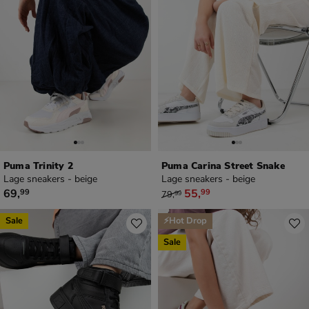
Puma Trinity 2
Puma Carina Street Snake
Lage sneakers - beige
Lage sneakers - beige
€ 69,99
van € 79,99 voor € 55,99
69
,
55
,
99
99
79
,
99
Sale
⚡Hot Drop
Sale