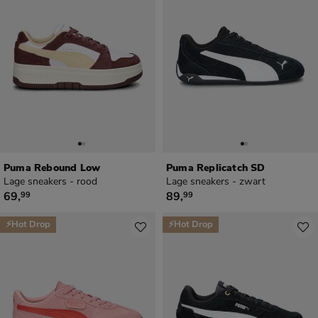
Puma Rebound Low
Puma Replicatch SD
Lage sneakers - rood
Lage sneakers - zwart
€ 69,99
€ 89,99
69
,
89
,
99
99
⚡Hot Drop
⚡Hot Drop