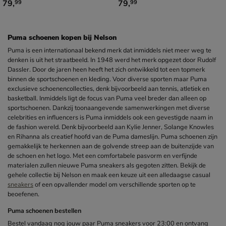
€ 79,99
€ 79,99
79
,
79
,
99
99
Puma schoenen kopen bij Nelson
Puma is een internationaal bekend merk dat inmiddels niet meer weg te
denken is uit het straatbeeld. In 1948 werd het merk opgezet door Rudolf
Dassler. Door de jaren heen heeft het zich ontwikkeld tot een topmerk
binnen de sportschoenen en kleding. Voor diverse sporten maar Puma
exclusieve schoenencollecties, denk bijvoorbeeld aan tennis, atletiek en
basketball. Inmiddels ligt de focus van Puma veel breder dan alleen op
sportschoenen. Dankzij toonaangevende samenwerkingen met diverse
celebrities en influencers is Puma inmiddels ook een gevestigde naam in
de fashion wereld. Denk bijvoorbeeld aan Kylie Jenner, Solange Knowles
en Rihanna als creatief hoofd van de Puma dameslijn. Puma schoenen zijn
gemakkelijk te herkennen aan de golvende streep aan de buitenzijde van
de schoen en het logo. Met een comfortabele pasvorm en verfijnde
materialen zullen nieuwe Puma sneakers als gegoten zitten. Bekijk de
gehele collectie bij Nelson en maak een keuze uit een alledaagse casual
sneakers
of een opvallender model om verschillende sporten op te
beoefenen.
Puma schoenen bestellen
Bestel vandaag nog jouw paar Puma sneakers voor 23:00 en ontvang