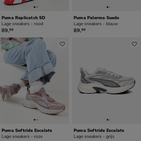
Puma Replicatch SD
Puma Palermo Suede
Lage sneakers - rood
Lage sneakers - blauw
€ 89,99
€ 89,99
89
,
89
,
99
99
Puma Softride Escalate
Puma Softride Escalate
Lage sneakers - roze
Lage sneakers - grijs