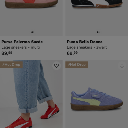
Puma Palermo Suede
Puma Bella Donna
Lage sneakers - multi
Lage sneakers - zwart
€ 89,99
€ 69,99
89
,
69
,
99
99
⚡Hot Drop
⚡Hot Drop