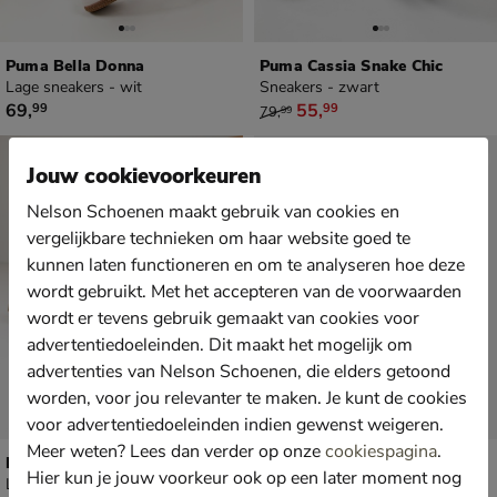
Puma Bella Donna
Puma Cassia Snake Chic
Lage sneakers - wit
Sneakers - zwart
€ 69,99
van € 79,99 voor € 55,99
69
,
55
,
99
99
79
,
99
⚡Hot Drop
Jouw cookievoorkeuren
Nelson Schoenen maakt gebruik van cookies en
vergelijkbare technieken om haar website goed te
kunnen laten functioneren en om te analyseren hoe deze
wordt gebruikt. Met het accepteren van de voorwaarden
wordt er tevens gebruik gemaakt van cookies voor
advertentiedoeleinden. Dit maakt het mogelijk om
advertenties van Nelson Schoenen, die elders getoond
worden, voor jou relevanter te maken. Je kunt de cookies
voor advertentiedoeleinden indien gewenst weigeren.
Meer weten? Lees dan verder op onze
cookiespagina
.
Puma Carina Street
Puma Palermo Suede
Hier kun je jouw voorkeur ook op een later moment nog
Lage sneakers - wit
Lage sneakers - beige