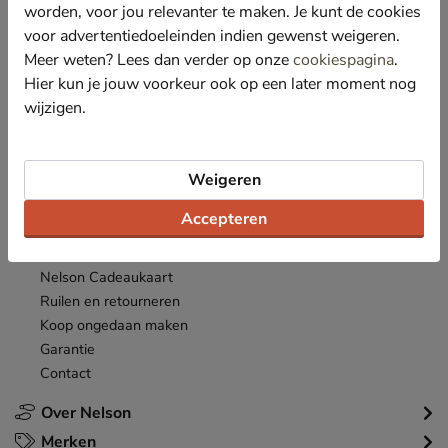
*
worden, voor jou relevanter te maken. Je kunt de cookies
Ontvang € 10,- welkomstkorting
en blijf op de hoogte van leuke
acties en aanbiedingen!
voor advertentiedoeleinden indien gewenst weigeren.
Meer weten? Lees dan verder op onze
cookiespagina
.
Inschrijven
Hier kun je jouw voorkeur ook op een later moment nog
E-mailadres
wijzigen.
*
Bekijk de
actievoorwaarden
.
Klantenservice
Weigeren
Inloggen
Accepteren
Bestellen
Betaalmogelijkheden
Nelson Cadeaukaart
Ruilen en retourneren
Koop ongedaan maken
Garantie
Contact
Over Nelson
Merken