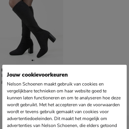
La Strada Knitted
Jouw cookievoorkeuren
Laarzen - zwart
van € 89,99 voor € 62,99
62
,
99
89
,
99
Nelson Schoenen maakt gebruik van cookies en
vergelijkbare technieken om haar website goed te
kunnen laten functioneren en om te analyseren hoe deze
wordt gebruikt. Met het accepteren van de voorwaarden
wordt er tevens gebruik gemaakt van cookies voor
advertentiedoeleinden. Dit maakt het mogelijk om
Nieuwsbrief
advertenties van Nelson Schoenen, die elders getoond