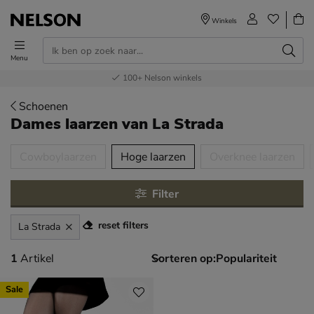
Winkels
Menu
Voor 23.00u besteld,
Gratis
Bestel nu,
100+
verzending en retour
Nelson winkels
betaal later
volgende dag in huis
Schoenen
Dames laarzen
van La Strada
tegorieën over
Cowboylaarzen
Hoge laarzen
Overknee laarzen
Filter
reset filters
La Strada
1 artikel
1
Artikel
Sorteren op:
Sale