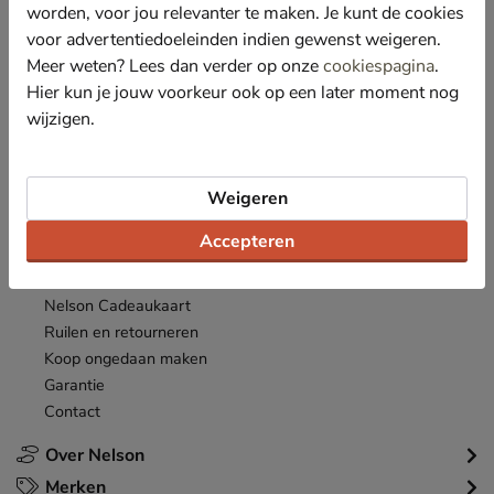
*
worden, voor jou relevanter te maken. Je kunt de cookies
Ontvang € 10,- welkomstkorting
en blijf op de hoogte van leuke
acties en aanbiedingen!
voor advertentiedoeleinden indien gewenst weigeren.
Meer weten? Lees dan verder op onze
cookiespagina
.
Inschrijven
Hier kun je jouw voorkeur ook op een later moment nog
E-mailadres
wijzigen.
*
Bekijk de
actievoorwaarden
.
Klantenservice
Weigeren
Inloggen
Accepteren
Bestellen
Betaalmogelijkheden
Nelson Cadeaukaart
Ruilen en retourneren
Koop ongedaan maken
Garantie
Contact
Over Nelson
Merken