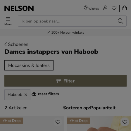
Winkels
Menu
Voor 23.00u besteld,
Gratis
Bestel nu,
100+
verzending en retour
Nelson winkels
betaal later
volgende dag in huis
Schoenen
Dames instappers
van Haboob
tegorieën over
Mocassins & loafers
Filter
reset filters
Haboob
2 artikelen
2
Artikelen
Sorteren op:
⚡Hot Drop
⚡Hot Drop