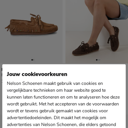
Haboob Yara
Haboob Yara
Jouw cookievoorkeuren
Mocassins & loafers - bruin
Mocassins & loafers - bruin
€ 109,99
€ 109,99
109
,
109
,
99
99
Nelson Schoenen maakt gebruik van cookies en
vergelijkbare technieken om haar website goed te
kunnen laten functioneren en om te analyseren hoe deze
wordt gebruikt. Met het accepteren van de voorwaarden
wordt er tevens gebruik gemaakt van cookies voor
advertentiedoeleinden. Dit maakt het mogelijk om
Nieuwsbrief
advertenties van Nelson Schoenen, die elders getoond