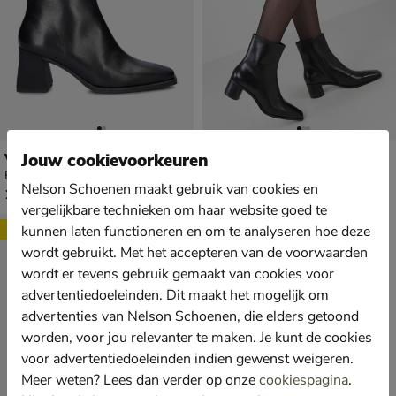
Vagabond Shoemakers Hedda
Vagabond Shoemakers Fay
Jouw cookievoorkeuren
Enkellaarsjes - zwart
Enkellaarsjes - zwart
Nelson Schoenen maakt gebruik van cookies en
€ 159,99
€ 159,99
159
,
159
,
99
99
vergelijkbare technieken om haar website goed te
Sale
kunnen laten functioneren en om te analyseren hoe deze
wordt gebruikt. Met het accepteren van de voorwaarden
wordt er tevens gebruik gemaakt van cookies voor
advertentiedoeleinden. Dit maakt het mogelijk om
advertenties van Nelson Schoenen, die elders getoond
worden, voor jou relevanter te maken. Je kunt de cookies
voor advertentiedoeleinden indien gewenst weigeren.
Meer weten? Lees dan verder op onze
cookiespagina
.