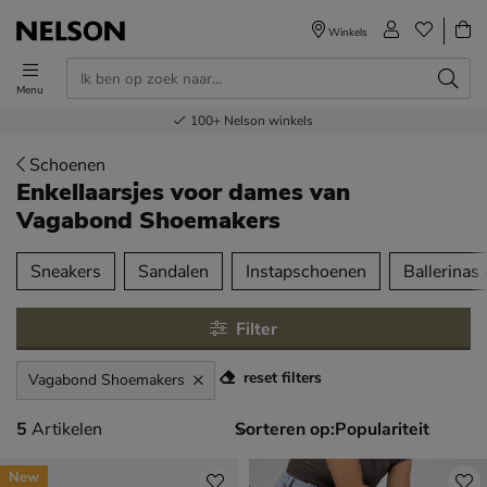
Winkels
Menu
Voor 23.00u besteld,
Gratis
Bestel nu,
100+
verzending en retour
Nelson winkels
betaal later
volgende dag in huis
Schoenen
Enkellaarsjes voor dames
van
Vagabond Shoemakers
tegorieën over
Sneakers
Sandalen
Instapschoenen
Ballerinas
Filter
reset filters
Vagabond Shoemakers
5 artikelen
5
Artikelen
Sorteren op:
New