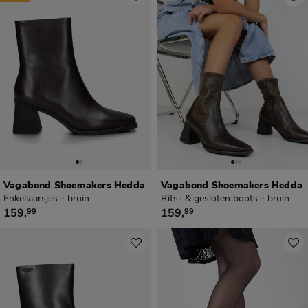
Vagabond Shoemakers Hedda
Vagabond Shoemakers Hedda
Enkellaarsjes - bruin
Rits- & gesloten boots - bruin
€ 159,99
€ 159,99
159
,
159
,
99
99