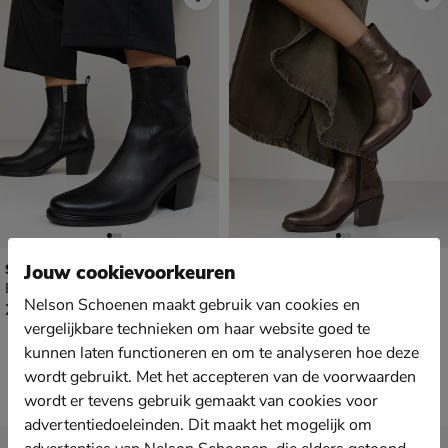
Shabbies Amsterdam Julie
Shabbies Amsterdam Julie
Jouw cookievoorkeuren
Enkellaarsjes - zwart
Enkellaarsjes - brons
Nelson Schoenen maakt gebruik van cookies en
€ 249,99
€ 249,99
249
,
249
,
99
99
vergelijkbare technieken om haar website goed te
kunnen laten functioneren en om te analyseren hoe deze
wordt gebruikt. Met het accepteren van de voorwaarden
wordt er tevens gebruik gemaakt van cookies voor
advertentiedoeleinden. Dit maakt het mogelijk om