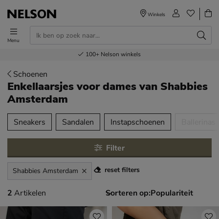
Winkels
Menu
Voor 23.00u besteld,
Gratis
Bestel nu,
100+
verzending en retour
Nelson winkels
betaal later
volgende dag in huis
Schoenen
Enkellaarsjes voor dames
van Shabbies
Amsterdam
tegorieën over
Sneakers
Sandalen
Instapschoenen
Ballerinas
Filter
reset filters
Shabbies Amsterdam
2 artikelen
2
Artikelen
Sorteren op: