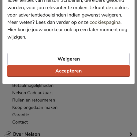
advertenties van Nelson Schoenen, die elders getoond
Nieuwsbrief
worden, voor jou relevanter te maken. Je kunt de cookies
*
Ontvang € 10,- welkomstkorting
en blijf op de hoogte van leuke
voor advertentiedoeleinden indien gewenst weigeren.
acties en aanbiedingen!
Meer weten? Lees dan verder op onze
cookiespagina
.
Hier kun je jouw voorkeur ook op een later moment nog
Inschrijven
E-mailadres
wijzigen.
*
Bekijk de
actievoorwaarden
.
Weigeren
Klantenservice
Accepteren
Inloggen
Bestellen
Betaalmogelijkheden
Nelson Cadeaukaart
Ruilen en retourneren
Koop ongedaan maken
Garantie
Contact
Over Nelson