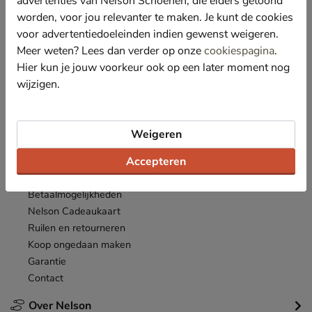
advertenties van Nelson Schoenen, die elders getoond
Nieuwsbrief
worden, voor jou relevanter te maken. Je kunt de cookies
*
Ontvang € 10,- welkomstkorting
en blijf op de hoogte van leuke
voor advertentiedoeleinden indien gewenst weigeren.
acties en aanbiedingen!
Meer weten? Lees dan verder op onze
cookiespagina
.
Hier kun je jouw voorkeur ook op een later moment nog
Inschrijven
E-mailadres
wijzigen.
*
Bekijk de
actievoorwaarden
.
Weigeren
Klantenservice
Accepteren
Inloggen
Bestellen
Betaalmogelijkheden
Nelson Cadeaukaart
Ruilen en retourneren
Koop ongedaan maken
Garantie
Contact
Over Nelson