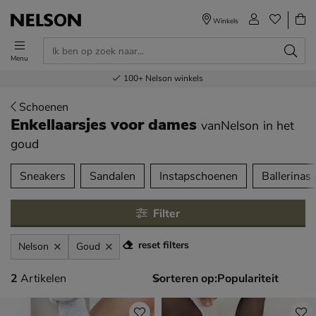
Winkels
Menu
Voor 23.00u besteld,
Gratis
Bestel nu,
100+
verzending en retour
Nelson winkels
betaal later
volgende dag in huis
Schoenen
Enkellaarsjes voor dames
vanNelson
in het
goud
tegorieën over
Sneakers
Sandalen
Instapschoenen
Ballerinas
Filter
reset filters
Nelson
Goud
2 artikelen
2
Artikelen
Sorteren op: