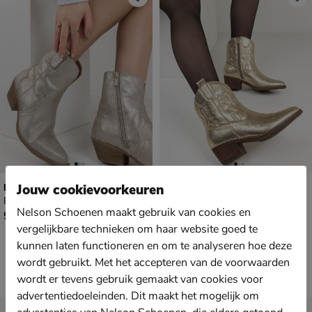
Nelson
Nelson
Jouw cookievoorkeuren
Enkellaarsjes - goud
Enkellaarsjes - goud
Nelson Schoenen maakt gebruik van cookies en
€ 99,99
€ 99,99
99
,
99
,
99
99
vergelijkbare technieken om haar website goed te
kunnen laten functioneren en om te analyseren hoe deze
wordt gebruikt. Met het accepteren van de voorwaarden
wordt er tevens gebruik gemaakt van cookies voor
advertentiedoeleinden. Dit maakt het mogelijk om