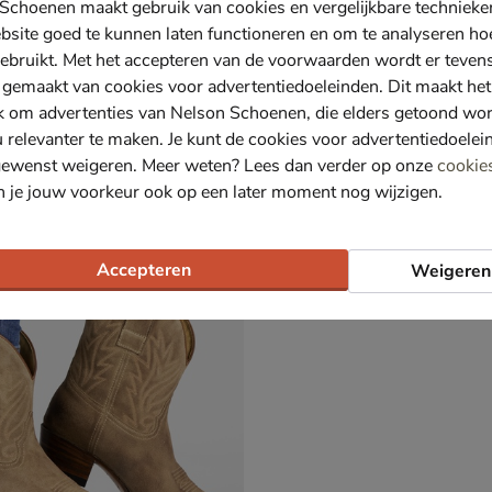
Schoenen maakt gebruik van cookies en vergelijkbare techniek
bsite goed te kunnen laten functioneren en om te analyseren ho
ebruikt. Met het accepteren van de voorwaarden wordt er teven
 gemaakt van cookies voor advertentiedoeleinden. Dit maakt het
Nelson
k om advertenties van Nelson Schoenen, die elders getoond wo
jes - beige
Enkellaarsjes - beige
u relevanter te maken. Je kunt de cookies voor advertentiedoelei
€ 119,99
119
,
99
gewenst weigeren. Meer weten? Lees dan verder op onze
cookie
n je jouw voorkeur ook op een later moment nog wijzigen.
Accepteren
Weigeren