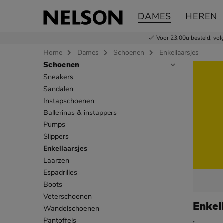
DAMES
HEREN
Voor 23.00u besteld,
vol
Home
Dames
Schoenen
Enkellaarsjes
Schoenen
Sla categorieën over
Sneakers
Sandalen
Instapschoenen
Ballerinas & instappers
Pumps
Slippers
Enkellaarsjes
Laarzen
Espadrilles
Boots
Veterschoenen
Enkel
Wandelschoenen
Pantoffels