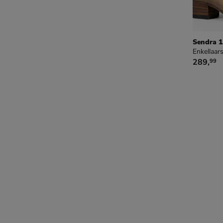
Sendra 
Enkellaars
€ 289,9
289
,
99