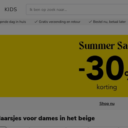
KIDS
gende dag in huis
Gratis
verzending en retour
Bestel nu,
betaal later
Shop nu
laarsjes voor dames
in het beige