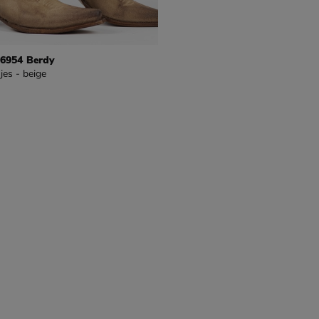
16954 Berdy
jes - beige
9