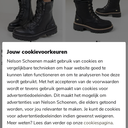
Mustang
Mustang
Jouw cookievoorkeuren
Veterboots - zwart
Veterboots - zwart
Nelson Schoenen maakt gebruik van cookies en
van € 99,99 voor € 69,99
van € 99,99 voor € 69,99
69
,
69
,
99
99
99
,
99
,
99
99
vergelijkbare technieken om haar website goed te
kunnen laten functioneren en om te analyseren hoe deze
wordt gebruikt. Met het accepteren van de voorwaarden
wordt er tevens gebruik gemaakt van cookies voor
advertentiedoeleinden. Dit maakt het mogelijk om
advertenties van Nelson Schoenen, die elders getoond
worden, voor jou relevanter te maken. Je kunt de cookies
voor advertentiedoeleinden indien gewenst weigeren.
Meer weten? Lees dan verder op onze
cookiespagina
.