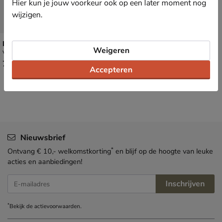
Hier kun je jouw voorkeur ook op een later moment nog
wijzigen.
Mustang
Weigeren
Veterboots - zwart
€ 79,99
79
,
99
Accepteren
Nieuwsbrief
*
Ontvang € 10,- welkomstkorting
en blijf op de hoogte van leuke
acties en aanbiedingen!
Inschrijven
E-mailadres
*
Bekijk de
actievoorwaarden
.