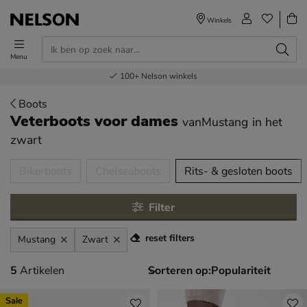
Winkels
Menu
Voor 23.00u besteld,
Gratis
Bestel nu,
100+
verzending en retour
Nelson winkels
betaal later
volgende dag in huis
Boots
Veterboots voor dames
vanMustang
in het
zwart
tegorieën over
Bikerboots
Chelseaboots
Rits- & gesloten boots
Filter
reset filters
Mustang
Zwart
5 artikelen
5
Artikelen
Sorteren op:
Sale