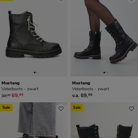
Mustang
Mustang
Veterboots - zwart
Veterboots - zwart
van € 99,99 voor € 69,99
vanaf € 89,99
69
,
v.a.
89
,
99
99
99
,
99
Sale
Sale