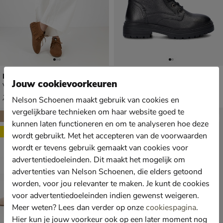
Maruti Eden
Maruti Belize
Jouw cookievoorkeuren
Veterboots - cognac
Veterboots - zwart
van € 119,99 voor € 83,99
van € 149,99 voor € 104,99
83
,
104
,
99
99
119
,
149
,
99
99
Nelson Schoenen maakt gebruik van cookies en
vergelijkbare technieken om haar website goed te
⚡Hot Drop
⚡Hot Drop
kunnen laten functioneren en om te analyseren hoe deze
Sale
Sale
wordt gebruikt. Met het accepteren van de voorwaarden
wordt er tevens gebruik gemaakt van cookies voor
advertentiedoeleinden. Dit maakt het mogelijk om
advertenties van Nelson Schoenen, die elders getoond
worden, voor jou relevanter te maken. Je kunt de cookies
voor advertentiedoeleinden indien gewenst weigeren.
Meer weten? Lees dan verder op onze
cookiespagina
.
Hier kun je jouw voorkeur ook op een later moment nog