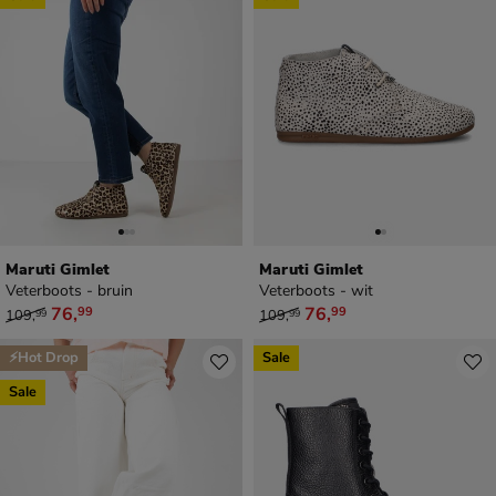
Maruti Gimlet
Maruti Gimlet
Veterboots - bruin
Veterboots - wit
van € 109,99 voor € 76,99
van € 109,99 voor € 76,99
76
,
76
,
99
99
109
,
109
,
99
99
⚡Hot Drop
Sale
Sale