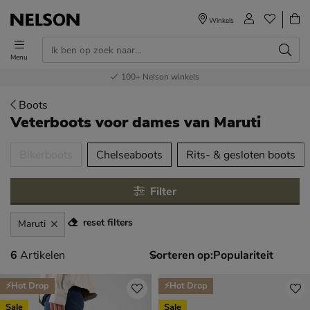
Winkels
Menu
Voor 23.00u besteld,
Gratis
Bestel nu,
100+
verzending en retour
Nelson winkels
betaal later
volgende dag in huis
Boots
Veterboots voor dames
van Maruti
tegorieën over
Bikerboots
Chelseaboots
Rits- & gesloten boots
Filter
reset filters
Maruti
6 artikelen
6
Artikelen
Sorteren op:
⚡Hot Drop
⚡Hot Drop
Sale
Sale