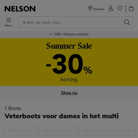
Winkels
Menu
Voor 23.00u besteld,
Gratis
Bestel nu,
100+
verzending en retour
Nelson winkels
betaal later
volgende dag in huis
Shop nu
Boots
Veterboots voor dames
in het multi
tegorieën over
Bikerboots
Chelseaboots
Rits- & gesloten boots