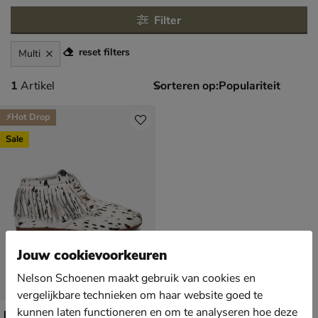
Filter
reset filters
Multi
1 artikel
1
Artikel
Sorteren op:
⚡Hot Drop
Sale
Jouw cookievoorkeuren
Nelson Schoenen maakt gebruik van cookies en
vergelijkbare technieken om haar website goed te
kunnen laten functioneren en om te analyseren hoe deze
Maruti Eden