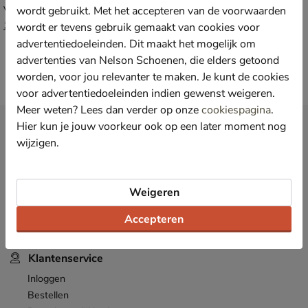
wordt gebruikt. Met het accepteren van de voorwaarden
Veterboots - multi
van € 119,99 voor € 83,99
83
,
99
119
,
wordt er tevens gebruik gemaakt van cookies voor
99
advertentiedoeleinden. Dit maakt het mogelijk om
advertenties van Nelson Schoenen, die elders getoond
worden, voor jou relevanter te maken. Je kunt de cookies
voor advertentiedoeleinden indien gewenst weigeren.
Meer weten? Lees dan verder op onze
cookiespagina
.
Hier kun je jouw voorkeur ook op een later moment nog
Nieuwsbrief
wijzigen.
*
Ontvang € 10,- welkomstkorting
en blijf op de hoogte van leuke
acties en aanbiedingen!
Inschrijven
Weigeren
E-mailadres
Accepteren
*
Bekijk de
actievoorwaarden
.
Klantenservice
Inloggen
Bestellen