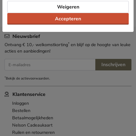
Weigeren
Accepteren
Nieuwsbrief
*
Ontvang € 10,- welkomstkorting
en blijf op de hoogte van leuke
acties en aanbiedingen!
Inschrijven
E-mailadres
*
Bekijk de
actievoorwaarden
.
Klantenservice
Inloggen
Bestellen
Betaalmogelijkheden
Nelson Cadeaukaart
Ruilen en retourneren