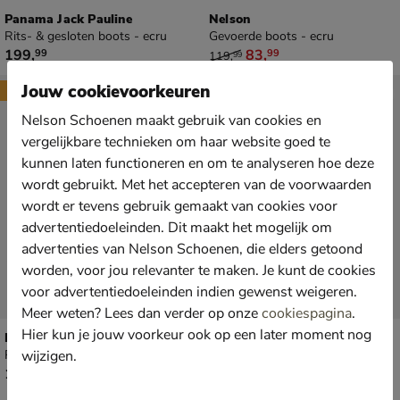
Panama Jack Pauline
Nelson
Rits- & gesloten boots - ecru
Gevoerde boots - ecru
€ 199,99
van € 119,99 voor € 83,99
199
,
83
,
99
99
119
,
99
Jouw cookievoorkeuren
New
New
Nelson Schoenen maakt gebruik van cookies en
vergelijkbare technieken om haar website goed te
kunnen laten functioneren en om te analyseren hoe deze
wordt gebruikt. Met het accepteren van de voorwaarden
wordt er tevens gebruik gemaakt van cookies voor
advertentiedoeleinden. Dit maakt het mogelijk om
advertenties van Nelson Schoenen, die elders getoond
worden, voor jou relevanter te maken. Je kunt de cookies
voor advertentiedoeleinden indien gewenst weigeren.
Meer weten? Lees dan verder op onze
cookiespagina
.
Hier kun je jouw voorkeur ook op een later moment nog
Nelson
Nelson
wijzigen.
Rits- & gesloten boots - ecru
Gevoerde boots - ecru
€ 129,99
€ 129,99
129
,
129
,
99
99