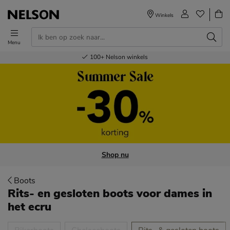
Winkels
Menu
Voor 23.00u besteld,
Gratis
Bestel nu,
100+
verzending en retour
Nelson winkels
betaal later
volgende dag in huis
Shop nu
Boots
Rits- en gesloten boots voor dames
in
het ecru