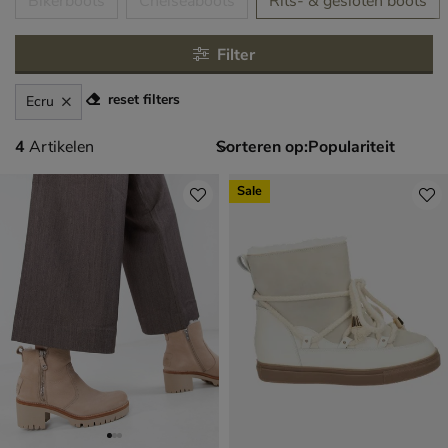
tegorieën over
Bikerboots
Chelseaboots
Rits- & gesloten boots
Filter
reset filters
Ecru
4 artikelen
4
Artikelen
Sorteren op:
Sale