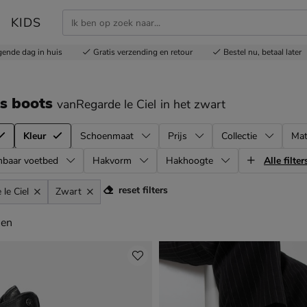
KIDS
gende dag in huis
Gratis
verzending en retour
Bestel nu,
betaal later
s boots
vanRegarde le Ciel
in het zwart
Kleur
Schoenmaat
Prijs
Collectie
Mat
mbaar voetbed
Hakvorm
Hakhoogte
Alle filter
reset filters
le Ciel
Zwart
en
len