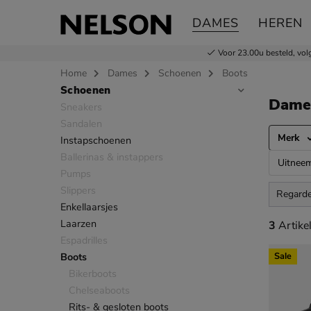
DAMES
HEREN
Voor 23.00u besteld,
vol
Home
Dames
Schoenen
Boots
Schoenen
Sla categorieën over
Dame
Sneakers
Sandalen
Merk
Instapschoenen
Ballerinas & instappers
Uitnee
Pumps
Slippers
Regarde 
Enkellaarsjes
Laarzen
3 artikel
3
Artike
Espadrilles
Boots
Sale
Bikerboots
Chelseaboots
Rits- & gesloten boots