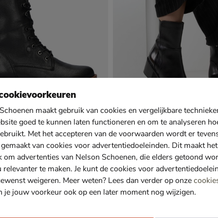
cookievoorkeuren
Schoenen maakt gebruik van cookies en vergelijkbare techniek
bsite goed te kunnen laten functioneren en om te analyseren ho
ebruikt. Met het accepteren van de voorwaarden wordt er teven
le Ciel Nika 14
Regarde le Ciel Elettra
 gemaakt van cookies voor advertentiedoeleinden. Dit maakt het
s - zwart
Rits- & gesloten boots - zwart
49,99 voor € 104,99
€ 149,99
4
,
149
,
99
99
k om advertenties van Nelson Schoenen, die elders getoond wo
u relevanter te maken. Je kunt de cookies voor advertentiedoelei
gewenst weigeren. Meer weten? Lees dan verder op onze
cookie
n je jouw voorkeur ook op een later moment nog wijzigen.