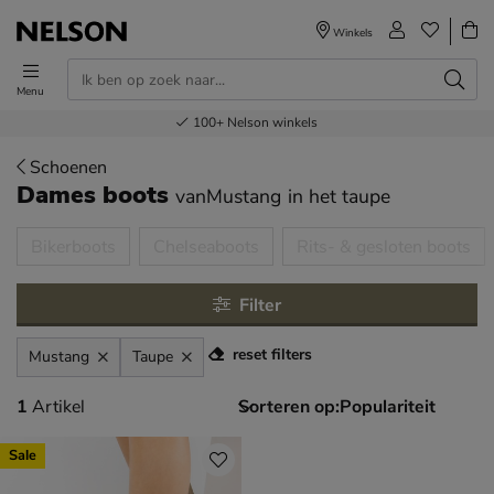
Winkels
Menu
Voor 23.00u besteld,
Gratis
Bestel nu,
100+
verzending en retour
Nelson winkels
betaal later
volgende dag in huis
Schoenen
Dames boots
vanMustang
in het taupe
tegorieën over
Bikerboots
Chelseaboots
Rits- & gesloten boots
Filter
reset filters
Mustang
Taupe
1 artikel
1
Artikel
Sorteren op:
Sale