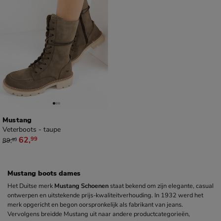
Mustang
Veterboots - taupe
van € 89,99 voor € 62,99
62
,
99
89
,
99
Mustang boots dames
Het Duitse merk
Mustang Schoenen
staat bekend om zijn elegante, casual
ontwerpen en uitstekende prijs-kwaliteitverhouding. In 1932 werd het
merk opgericht en begon oorspronkelijk als fabrikant van jeans.
Vervolgens breidde Mustang uit naar andere productcategorieën,