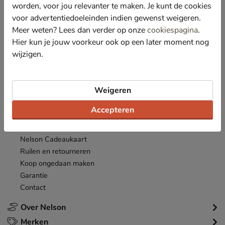
*
worden, voor jou relevanter te maken. Je kunt de cookies
Ontvang € 10,- welkomstkorting
en blijf op de hoogte van leuke
acties en aanbiedingen!
voor advertentiedoeleinden indien gewenst weigeren.
Meer weten? Lees dan verder op onze
cookiespagina
.
Inschrijven
Hier kun je jouw voorkeur ook op een later moment nog
E-mailadres
wijzigen.
*
Bekijk de
actievoorwaarden
.
Klantenservice
Weigeren
Inloggen
Accepteren
Bestellen
Betaalmogelijkheden
Nelson Cadeaukaart
Ruilen en retourneren
Koop ongedaan maken
Garantie
Contact
Over Nelson
Merken