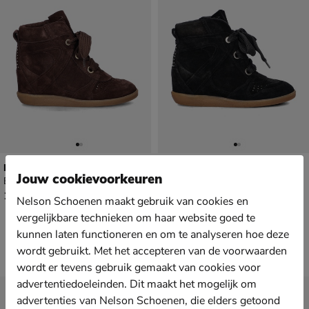
Bronx Jae-yy
Bronx Jae-yy
Jouw cookievoorkeuren
Boots - bruin
Boots - zwart
€ 189,99
€ 189,99
189
,
189
,
99
99
Nelson Schoenen maakt gebruik van cookies en
vergelijkbare technieken om haar website goed te
kunnen laten functioneren en om te analyseren hoe deze
wordt gebruikt. Met het accepteren van de voorwaarden
wordt er tevens gebruik gemaakt van cookies voor
advertentiedoeleinden. Dit maakt het mogelijk om
Nieuwsbrief
advertenties van Nelson Schoenen, die elders getoond