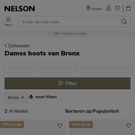
Winkels
Menu
Voor 23.00u besteld,
Gratis
Bestel nu,
100+
verzending en retour
Nelson winkels
betaal later
volgende dag in huis
Schoenen
Dames boots
van Bronx
tegorieën over
Bikerboots
Chelseaboots
Rits- & gesloten boots
Filter
reset filters
Bronx
2 artikelen
2
Artikelen
Sorteren op:
⚡Hot Drop
⚡Hot Drop