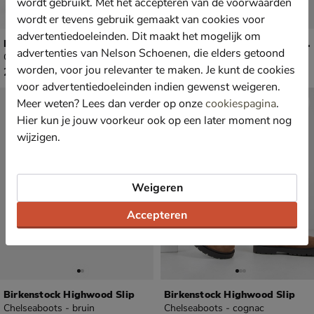
wordt gebruikt. Met het accepteren van de voorwaarden
wordt er tevens gebruik gemaakt van cookies voor
advertentiedoeleinden. Dit maakt het mogelijk om
Birkenstock Uppsala Zip Shearling
Birkenstock Uppsala Zip Shearling
advertenties van Nelson Schoenen, die elders getoond
Gevoerde boots - cognac
Gevoerde boots - zwart
worden, voor jou relevanter te maken. Je kunt de cookies
€ 209,99
€ 209,99
209
,
209
,
99
99
voor advertentiedoeleinden indien gewenst weigeren.
Meer weten? Lees dan verder op onze
cookiespagina
.
Hier kun je jouw voorkeur ook op een later moment nog
wijzigen.
Weigeren
Accepteren
Birkenstock Highwood Slip
Birkenstock Highwood Slip
Chelseaboots - bruin
Chelseaboots - cognac