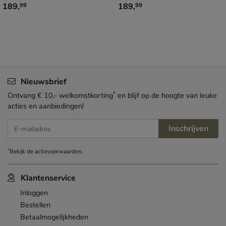
€ 189,99
€ 189,99
189
,
189
,
99
99
Nieuwsbrief
*
Ontvang € 10,- welkomstkorting
en blijf op de hoogte van leuke
acties en aanbiedingen!
Inschrijven
E-mailadres
*
Bekijk de
actievoorwaarden
.
Klantenservice
Inloggen
Bestellen
Betaalmogelijkheden