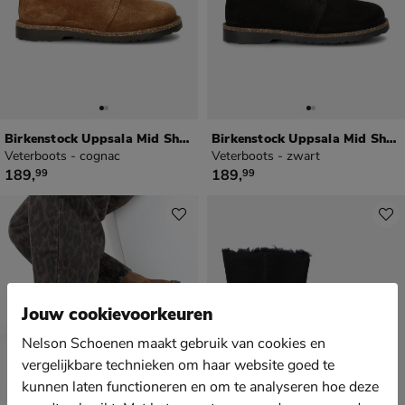
Birkenstock Uppsala Mid Shearling
Birkenstock Uppsala Mid Shearling
Veterboots - cognac
Veterboots - zwart
€ 189,99
€ 189,99
189
,
189
,
99
99
Jouw cookievoorkeuren
Nelson Schoenen maakt gebruik van cookies en
vergelijkbare technieken om haar website goed te
kunnen laten functioneren en om te analyseren hoe deze