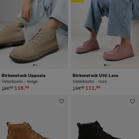
Birkenstock Uppsala
Birkenstock Utti Lace
Veterboots - beige
Veterboots - roze
van € 169,99 voor € 118,99
van € 159,99 voor € 111,99
118
,
111
,
99
99
169
,
159
,
99
99