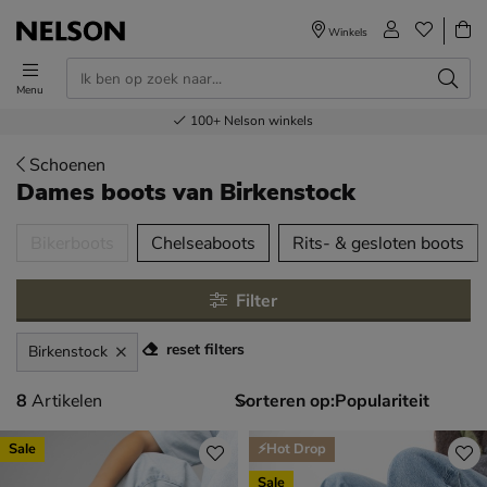
Winkels
Menu
Voor 23.00u besteld,
Gratis
Bestel nu,
100+
verzending en retour
Nelson winkels
betaal later
volgende dag in huis
Schoenen
Dames boots
van Birkenstock
tegorieën over
Bikerboots
Chelseaboots
Rits- & gesloten boots
Filter
reset filters
Birkenstock
8 artikelen
8
Artikelen
Sorteren op:
Sale
⚡Hot Drop
Sale