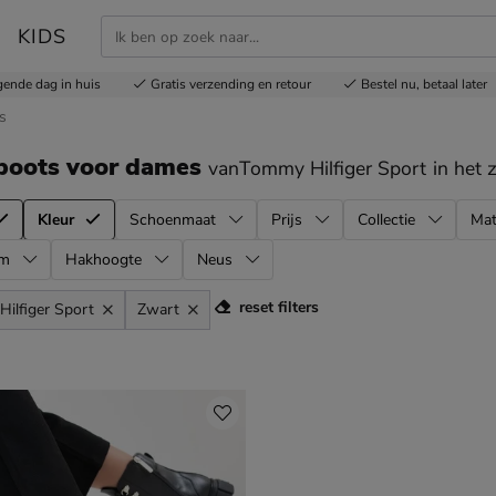
KIDS
gende dag in huis
Gratis
verzending en retour
Bestel nu,
betaal later
s
boots voor dames
vanTommy Hilfiger Sport
in het 
Kleur
Schoenmaat
Prijs
Collectie
Mat
rm
Hakhoogte
Neus
reset filters
ilfiger Sport
Zwart
l