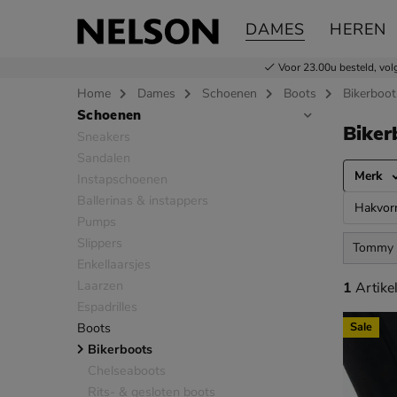
DAMES
HEREN
Voor 23.00u besteld,
vol
Home
Dames
Schoenen
Boots
Bikerboot
Schoenen
Sla categorieën over
Biker
Sneakers
Sandalen
Merk
Instapschoenen
Ballerinas & instappers
Hakvo
Pumps
Slippers
Tommy H
Enkellaarsjes
Laarzen
1 artikel
1
Artike
Espadrilles
Boots
Sale
Bikerboots
Chelseaboots
Rits- & gesloten boots