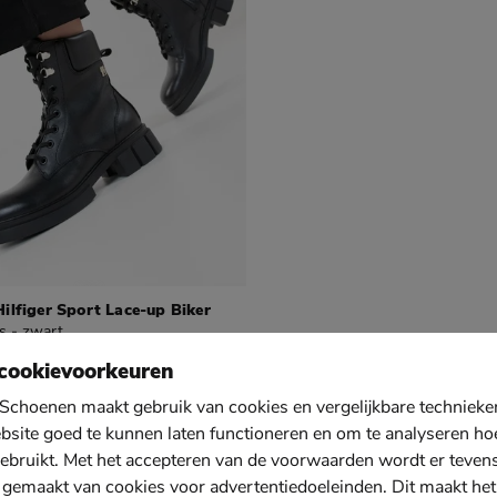
lfiger Sport Lace-up Biker
s - zwart
89,99 voor € 132,99
2
,
99
cookievoorkeuren
Schoenen maakt gebruik van cookies en vergelijkbare techniek
ots dames
bsite goed te kunnen laten functioneren en om te analyseren ho
en te stijlen is onder iedere outfit. 
is zwart niet alleen neutraal, maar 
ebruikt. Met het accepteren van de voorwaarden wordt er teven
zus van de
veterboot
, de
bikerboot
.
kleur die makkelijk formeel gedrage
s al jaren groot favoriet en wordt
 gemaakt van cookies voor advertentiedoeleinden. Dit maakt het
worden. Zo wordt het ook mogelijk