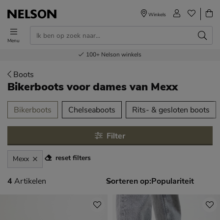
Winkels
Menu
Voor 23.00u besteld,
Gratis
Bestel nu,
100+
verzending en retour
Nelson winkels
betaal later
volgende dag in huis
Boots
Bikerboots voor dames
van Mexx
tegorieën over
Bikerboots
Chelseaboots
Rits- & gesloten boots
Filter
reset filters
Mexx
4 artikelen
4
Artikelen
Sorteren op: