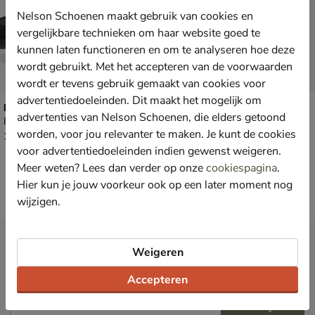
Nelson Schoenen maakt gebruik van cookies en
vergelijkbare technieken om haar website goed te
kunnen laten functioneren en om te analyseren hoe deze
wordt gebruikt. Met het accepteren van de voorwaarden
wordt er tevens gebruik gemaakt van cookies voor
advertentiedoeleinden. Dit maakt het mogelijk om
Mexx Micla Kasia
Mexx Holea
advertenties van Nelson Schoenen, die elders getoond
Bikerboots - zwart
Bikerboots - brons
worden, voor jou relevanter te maken. Je kunt de cookies
€ 109,99
€ 99,99
109
,
99
,
99
99
voor advertentiedoeleinden indien gewenst weigeren.
Meer weten? Lees dan verder op onze
cookiespagina
.
Hier kun je jouw voorkeur ook op een later moment nog
wijzigen.
Nieuwsbrief
Weigeren
*
Ontvang € 10,- welkomstkorting
en blijf op de hoogte van leuke
acties en aanbiedingen!
Accepteren
Inschrijven
E-mailadres