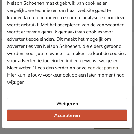
Nelson Schoenen maakt gebruik van cookies en
vergelijkbare technieken om haar website goed te
kunnen laten functioneren en om te analyseren hoe deze
wordt gebruikt. Met het accepteren van de voorwaarden
wordt er tevens gebruik gemaakt van cookies voor
Scotch & Soda Minny
Scotch & Soda Nixie
advertentiedoeleinden. Dit maakt het mogelijk om
Lage sneakers - wit
Lage sneakers - wit
advertenties van Nelson Schoenen, die elders getoond
van € 139,99 voor € 83,99
van € 149,99 voor € 75,00
83
,
75
,
99
00
139
,
149
,
99
99
worden, voor jou relevanter te maken. Je kunt de cookies
voor advertentiedoeleinden indien gewenst weigeren.
Meer weten? Lees dan verder op onze
cookiespagina
.
Hier kun je jouw voorkeur ook op een later moment nog
wijzigen.
Nieuwsbrief
*
Ontvang € 10,- welkomstkorting
Weigeren
en blijf op de hoogte van leuke
acties en aanbiedingen!
Accepteren
Inschrijven
E-mailadres