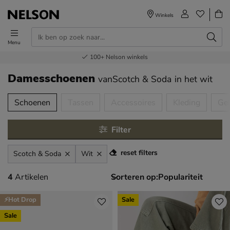
Winkels
Menu
Voor 23.00u besteld,
Gratis
Bestel nu,
100+
verzending en retour
Nelson winkels
betaal later
volgende dag in huis
Damesschoenen
vanScotch & Soda
in het wit
tegorieën over
Schoenen
Tassen
Accessoires
Kleding
Ge
Filter
reset filters
Scotch & Soda
Wit
4 artikelen
4
Artikelen
Sorteren op:
⚡Hot Drop
Sale
Sale