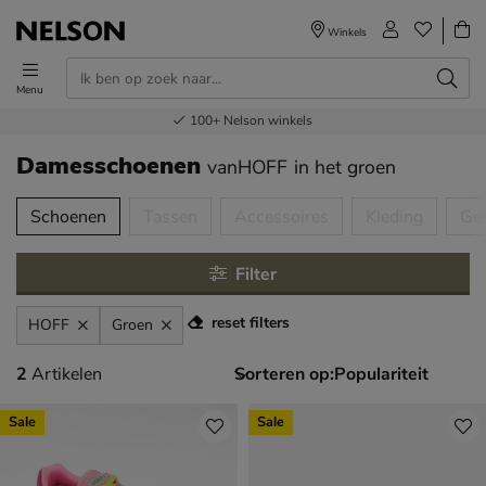
Winkels
Menu
Voor 23.00u besteld,
Gratis
Bestel nu,
100+
verzending en retour
Nelson winkels
betaal later
volgende dag in huis
Damesschoenen
vanHOFF
in het groen
tegorieën over
Schoenen
Tassen
Accessoires
Kleding
Ge
Filter
reset filters
HOFF
Groen
2 artikelen
2
Artikelen
Sorteren op:
Sale
Sale