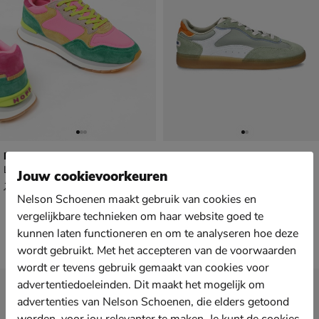
HOFF Santa Morta
HOFF Park
Lage sneakers - groen
Lage sneakers - groen
Jouw cookievoorkeuren
van € 109,99 voor € 76,99
van € 139,99 voor € 97,99
76
,
97
,
99
99
109
,
139
,
99
99
Nelson Schoenen maakt gebruik van cookies en
vergelijkbare technieken om haar website goed te
kunnen laten functioneren en om te analyseren hoe deze
wordt gebruikt. Met het accepteren van de voorwaarden
wordt er tevens gebruik gemaakt van cookies voor
advertentiedoeleinden. Dit maakt het mogelijk om
Nieuwsbrief
advertenties van Nelson Schoenen, die elders getoond
*
Ontvang € 10,- welkomstkorting
en blijf op de hoogte van leuke
worden, voor jou relevanter te maken. Je kunt de cookies