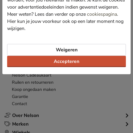
acties en aanbiedingen!
voor advertentiedoeleinden indien gewenst weigeren.
Meer weten? Lees dan verder op onze
cookiespagina
.
Inschrijven
E-mailadres
Hier kun je jouw voorkeur ook op een later moment nog
wijzigen.
*
Bekijk de
actievoorwaarden
.
Klantenservice
Weigeren
Inloggen
Bestellen
Accepteren
Betaalmogelijkheden
Nelson Cadeaukaart
Ruilen en retourneren
Koop ongedaan maken
Garantie
Contact
Over Nelson
Merken
Winkels