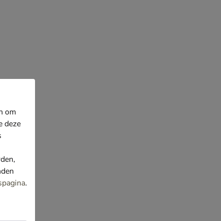
en om
e deze
s
rden,
nden
spagina
.