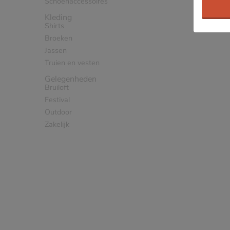
Schoenaccessoires
Kleding
Shirts
Broeken
Jassen
Truien en vesten
Gelegenheden
Bruiloft
Festival
Outdoor
Zakelijk