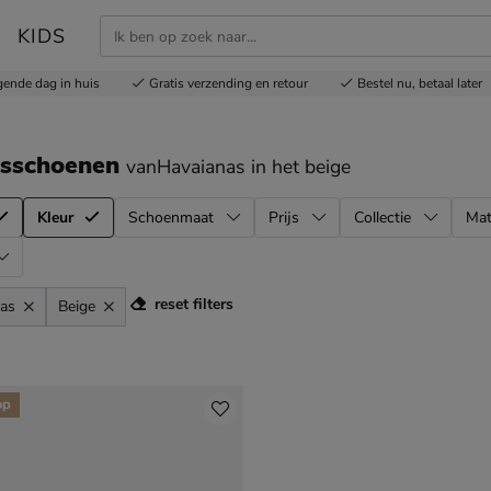
KIDS
gende dag in huis
Gratis
verzending en retour
Bestel nu,
betaal later
sschoenen
vanHavaianas
in het beige
Kleur
Schoenmaat
Prijs
Collectie
Mat
reset filters
as
Beige
l
op