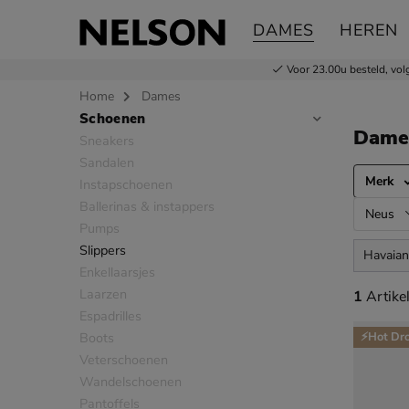
DAMES
HEREN
Voor 23.00u besteld,
vol
Home
Dames
Schoenen
Sla categorieën over
Dame
Sneakers
Sandalen
Merk
Instapschoenen
Ballerinas & instappers
Neus
Pumps
Slippers
Havaian
Enkellaarsjes
Laarzen
1 artikel
1
Artike
Espadrilles
Boots
⚡Hot Dr
Veterschoenen
Wandelschoenen
Pantoffels