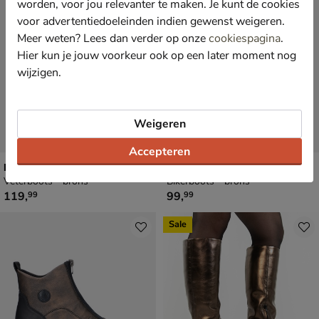
worden, voor jou relevanter te maken. Je kunt de cookies
voor advertentiedoeleinden indien gewenst weigeren.
Meer weten? Lees dan verder op onze
cookiespagina
.
Hier kun je jouw voorkeur ook op een later moment nog
wijzigen.
Weigeren
Accepteren
Remonte
Mexx Holea
Veterboots - brons
Bikerboots - brons
€ 119,99
€ 99,99
119
,
99
,
99
99
Sale