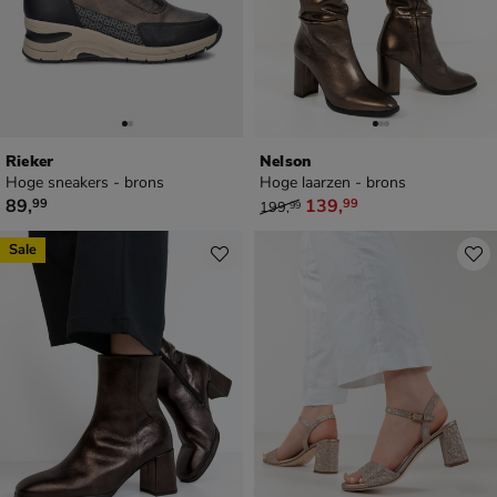
Rieker
Nelson
Hoge sneakers - brons
Hoge laarzen - brons
€ 89,99
van € 199,99 voor € 139,99
89
,
139
,
99
99
199
,
99
Sale