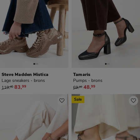
Steve Madden Mistica
Tamaris
Lage sneakers - brons
Pumps - brons
van € 119,99 voor € 83,99
van € 69,99 voor € 48,99
83
,
48
,
99
99
119
,
69
,
99
99
Sale