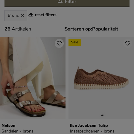
Filter
reset filters
Brons
26 artikelen
26
Artikelen
Sorteren op:
Sale
Nelson
Ilse Jacobsen Tulip
Sandalen - brons
Instapschoenen - brons