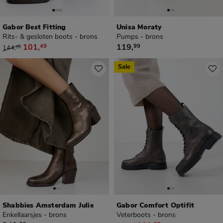
Gabor Best Fitting
Unisa Moraty
Rits- & gesloten boots - brons
Pumps - brons
van € 144,99 voor € 101,49
€ 119,99
101
,
119
,
49
99
144
,
99
Sale
Shabbies Amsterdam Julie
Gabor Comfort Optifit
Enkellaarsjes - brons
Veterboots - brons