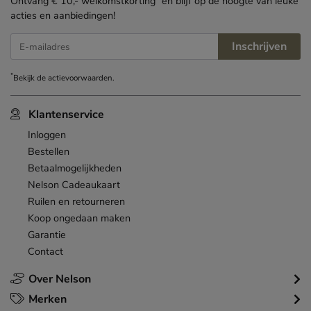
Ontvang € 10,- welkomstkorting
en blijf op de hoogte van leuke
acties en aanbiedingen!
Inschrijven
E-mailadres
*
Bekijk de
actievoorwaarden
.
Klantenservice
Inloggen
Bestellen
Betaalmogelijkheden
Nelson Cadeaukaart
Ruilen en retourneren
Koop ongedaan maken
Garantie
Contact
Over Nelson
Merken