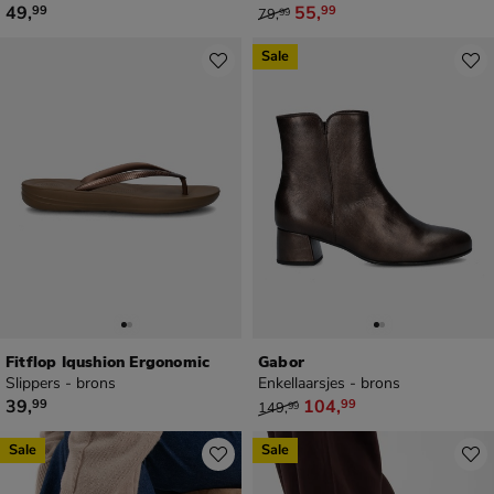
€ 49,99
van € 79,99 voor € 55,99
49
,
55
,
99
99
79
,
99
Sale
Fitflop Iqushion Ergonomic
Gabor
Slippers - brons
Enkellaarsjes - brons
€ 39,99
van € 149,99 voor € 104,99
39
,
104
,
99
99
149
,
99
Sale
Sale