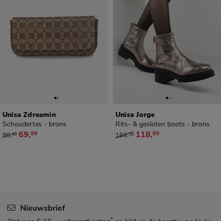
Unisa Zdreamin
Unisa Jorge
Schoudertas - brons
Rits- & gesloten boots - brons
van € 99,99 voor € 69,99
van € 169,99 voor € 118,99
69
,
118
,
99
99
99
,
169
,
99
99
Nieuwsbrief
*