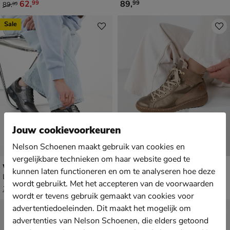
van € 89,99 voor € 62,99
€ 89,99
62
,
89
,
99
99
89
,
99
Sale
Jouw cookievoorkeuren
Nelson Schoenen maakt gebruik van cookies en
vergelijkbare technieken om haar website goed te
Waldläufer K-Funky
Rieker
kunnen laten functioneren en om te analyseren hoe deze
Lage sneakers - brons
Veterboots - brons
wordt gebruikt. Met het accepteren van de voorwaarden
van € 149,99 voor € 104,99
€ 89,99
104
,
89
,
99
99
149
,
99
wordt er tevens gebruik gemaakt van cookies voor
advertentiedoeleinden. Dit maakt het mogelijk om
advertenties van Nelson Schoenen, die elders getoond