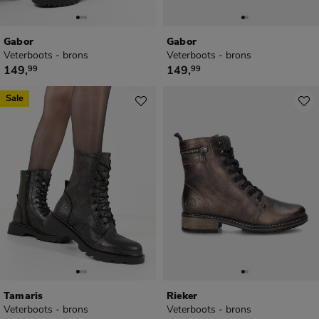
Gabor
Gabor
Veterboots - brons
Veterboots - brons
€ 149,99
€ 149,99
149
,
149
,
99
99
Sale
Tamaris
Rieker
Veterboots - brons
Veterboots - brons