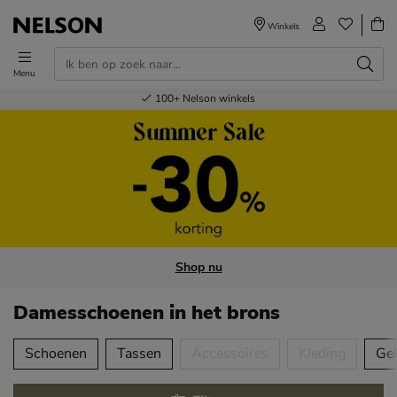
Winkels
Menu
Voor 23.00u besteld,
Gratis
Bestel nu,
100+
verzending en retour
Nelson winkels
betaal later
volgende dag in huis
Shop nu
Damesschoenen
in het brons
tegorieën over
Schoenen
Tassen
Accessoires
Kleding
Ge