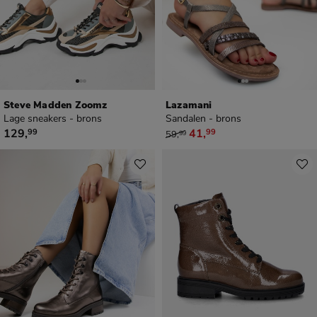
Steve Madden Zoomz
Lazamani
Lage sneakers - brons
Sandalen - brons
€ 129,99
van € 59,99 voor € 41,99
129
,
41
,
99
99
59
,
99