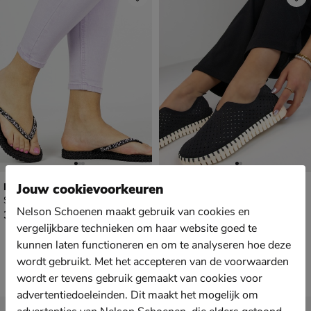
Ilse Jacobsen Cheerful
Ilse Jacobsen Tulip
Jouw cookievoorkeuren
Slippers - zwart
Instapschoenen - zwart
Nelson Schoenen maakt gebruik van cookies en
€ 39,99
€ 74,99
39
,
74
,
99
99
vergelijkbare technieken om haar website goed te
kunnen laten functioneren en om te analyseren hoe deze
wordt gebruikt. Met het accepteren van de voorwaarden
wordt er tevens gebruik gemaakt van cookies voor
advertentiedoeleinden. Dit maakt het mogelijk om