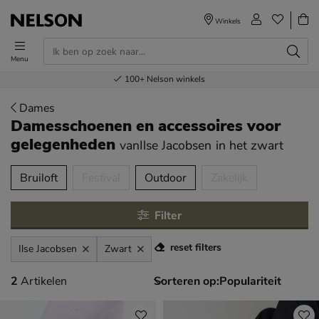
Winkels
Menu
Voor 23.00u besteld,
Gratis
Bestel nu,
100+
verzending en retour
Nelson winkels
betaal later
volgende dag in huis
Dames
Damesschoenen en accessoires voor
gelegenheden
vanIlse Jacobsen
in het zwart
tegorieën over
Bruiloft
Festival
Outdoor
Zakelijk
Filter
reset filters
Ilse Jacobsen
Zwart
2 artikelen
2
Artikelen
Sorteren op: