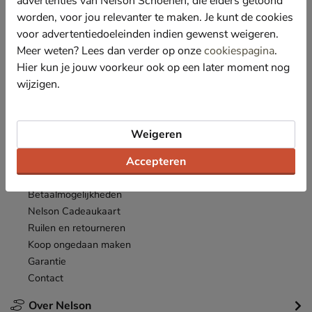
advertenties van Nelson Schoenen, die elders getoond
Nieuwsbrief
worden, voor jou relevanter te maken. Je kunt de cookies
*
Ontvang € 10,- welkomstkorting
en blijf op de hoogte van leuke
voor advertentiedoeleinden indien gewenst weigeren.
acties en aanbiedingen!
Meer weten? Lees dan verder op onze
cookiespagina
.
Hier kun je jouw voorkeur ook op een later moment nog
Inschrijven
E-mailadres
wijzigen.
*
Bekijk de
actievoorwaarden
.
Weigeren
Klantenservice
Accepteren
Inloggen
Bestellen
Betaalmogelijkheden
Nelson Cadeaukaart
Ruilen en retourneren
Koop ongedaan maken
Garantie
Contact
Over Nelson