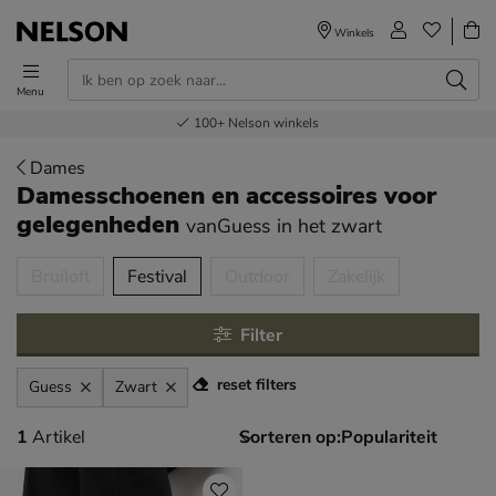
Winkels
Menu
Voor 23.00u besteld,
Gratis
Bestel nu,
100+
verzending en retour
Nelson winkels
betaal later
volgende dag in huis
Dames
Damesschoenen en accessoires voor
gelegenheden
vanGuess
in het zwart
tegorieën over
Bruiloft
Festival
Outdoor
Zakelijk
Filter
reset filters
Guess
Zwart
1 artikel
1
Artikel
Sorteren op: