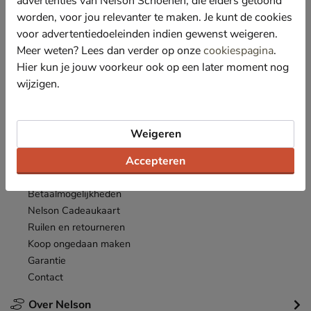
advertenties van Nelson Schoenen, die elders getoond
Nieuwsbrief
worden, voor jou relevanter te maken. Je kunt de cookies
*
Ontvang € 10,- welkomstkorting
en blijf op de hoogte van leuke
voor advertentiedoeleinden indien gewenst weigeren.
acties en aanbiedingen!
Meer weten? Lees dan verder op onze
cookiespagina
.
Hier kun je jouw voorkeur ook op een later moment nog
Inschrijven
E-mailadres
wijzigen.
*
Bekijk de
actievoorwaarden
.
Weigeren
Klantenservice
Accepteren
Inloggen
Bestellen
Betaalmogelijkheden
Nelson Cadeaukaart
Ruilen en retourneren
Koop ongedaan maken
Garantie
Contact
Over Nelson