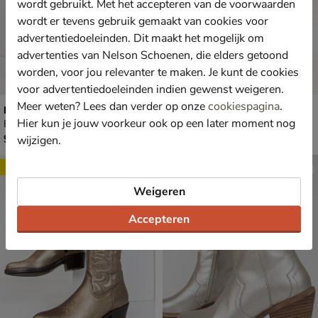
wordt gebruikt. Met het accepteren van de voorwaarden
wordt er tevens gebruik gemaakt van cookies voor
advertentiedoeleinden. Dit maakt het mogelijk om
advertenties van Nelson Schoenen, die elders getoond
worden, voor jou relevanter te maken. Je kunt de cookies
voor advertentiedoeleinden indien gewenst weigeren.
Meer weten? Lees dan verder op onze
cookiespagina
.
Nelson
Nelson
Hier kun je jouw voorkeur ook op een later moment nog
Enkellaarsjes - goud
Enkellaarsjes - goud
€ 99,99
€ 99,99
99
,
99
,
99
99
wijzigen.
Sale
Sale
Weigeren
Accepteren