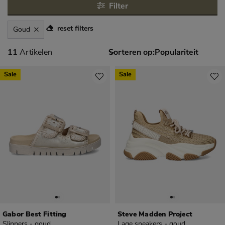
Filter
reset filters
Goud
11 artikelen
11
Artikelen
Sorteren op:
Sale
Sale
Gabor Best Fitting
Steve Madden Project
Slippers - goud
Lage sneakers - goud