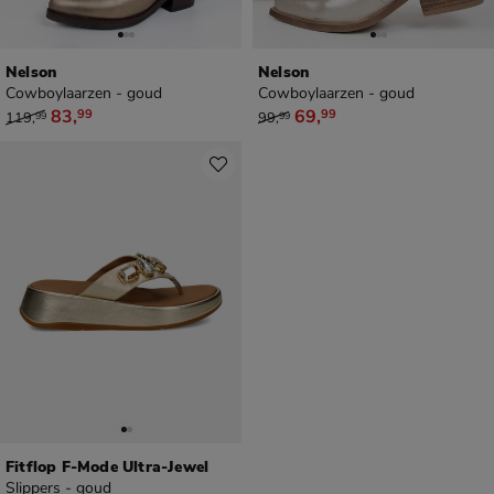
Nelson
Nelson
Cowboylaarzen - goud
Cowboylaarzen - goud
van € 119,99 voor € 83,99
van € 99,99 voor € 69,99
83
,
69
,
99
99
119
,
99
,
99
99
Fitflop F-Mode Ultra-Jewel
Slippers - goud