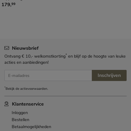
€ 179,99
179
,
99
Nieuwsbrief
*
Ontvang € 10,- welkomstkorting
en blijf op de hoogte van leuke
acties en aanbiedingen!
Inschrijven
E-mailadres
*
Bekijk de
actievoorwaarden
.
Klantenservice
Inloggen
Bestellen
Betaalmogelijkheden