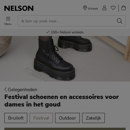
Winkels
Menu
Voor 23.00u besteld,
Gratis
Bestel nu,
100+
verzending en retour
Nelson winkels
betaal later
volgende dag in huis
Gelegenheden
Festival schoenen en accessoires voor
dames
in het goud
tegorieën over
Bruiloft
Festival
Outdoor
Zakelijk