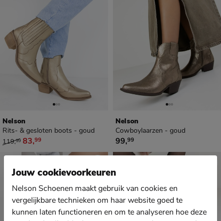
Nelson
Nelson
Rits- & gesloten boots - goud
Cowboylaarzen - goud
van € 119,99 voor € 83,99
€ 99,99
83
,
99
,
99
99
119
,
99
Jouw cookievoorkeuren
Nelson Schoenen maakt gebruik van cookies en
vergelijkbare technieken om haar website goed te
kunnen laten functioneren en om te analyseren hoe deze