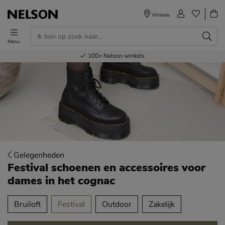
Winkels
Menu
Voor 23.00u besteld,
Gratis
Bestel nu,
100+
verzending en retour
Nelson winkels
betaal later
volgende dag in huis
Gelegenheden
Festival schoenen en accessoires voor
dames
in het cognac
tegorieën over
Bruiloft
Festival
Outdoor
Zakelijk