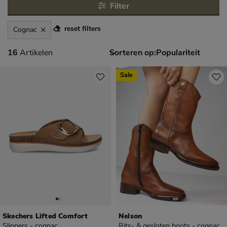
Filter
reset filters
Cognac
16 artikelen
16
Artikelen
Sorteren op:
Sale
Skechers Lifted Comfort
Nelson
Slippers - cognac
Rits- & gesloten boots - cognac