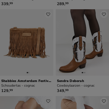
€ 339,99
€ 289,99
339
,
289
,
99
99
Shabbies Amsterdam Festival Fringe
Sendra Deborah
Schoudertas - cognac
Cowboylaarzen - cognac
€ 129,99
€ 349,99
129
,
349
,
99
99