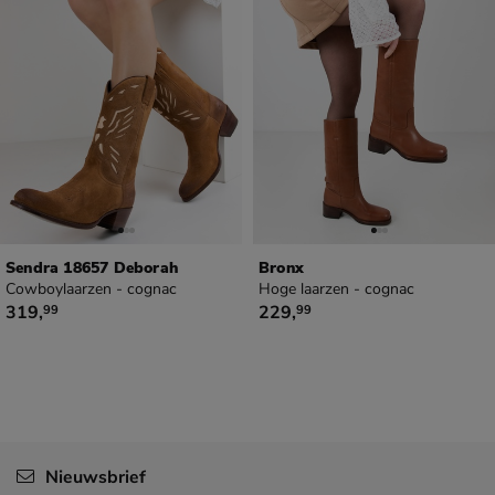
Sendra 18657 Deborah
Bronx
Cowboylaarzen - cognac
Hoge laarzen - cognac
€ 319,99
€ 229,99
319
,
229
,
99
99
Nieuwsbrief