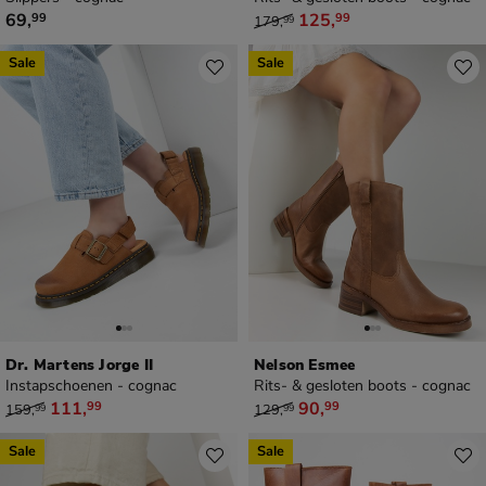
€ 69,99
van € 179,99 voor € 125,99
69
,
125
,
99
99
179
,
99
Sale
Sale
Dr. Martens Jorge II
Nelson Esmee
Instapschoenen - cognac
Rits- & gesloten boots - cognac
van € 159,99 voor € 111,99
van € 129,99 voor € 90,99
111
,
90
,
99
99
159
,
129
,
99
99
Sale
Sale