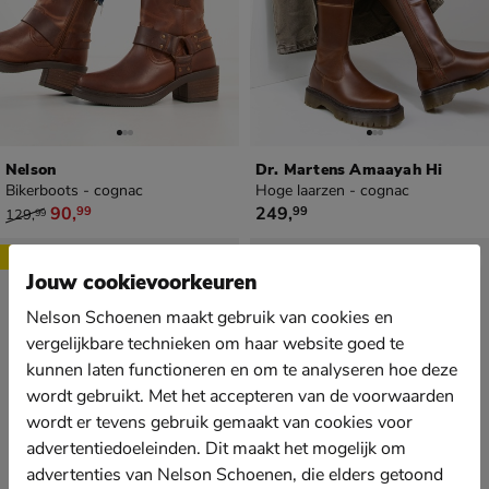
Nelson
Dr. Martens Amaayah Hi
Bikerboots - cognac
Hoge laarzen - cognac
van € 129,99 voor € 90,99
€ 249,99
90
,
249
,
99
99
129
,
99
Sale
Jouw cookievoorkeuren
Nelson Schoenen maakt gebruik van cookies en
vergelijkbare technieken om haar website goed te
kunnen laten functioneren en om te analyseren hoe deze
wordt gebruikt. Met het accepteren van de voorwaarden
wordt er tevens gebruik gemaakt van cookies voor
advertentiedoeleinden. Dit maakt het mogelijk om
advertenties van Nelson Schoenen, die elders getoond