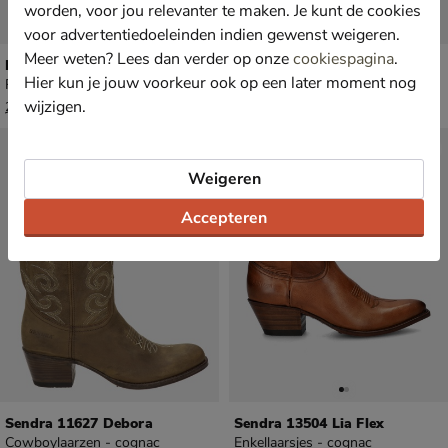
worden, voor jou relevanter te maken. Je kunt de cookies
voor advertentiedoeleinden indien gewenst weigeren.
Meer weten? Lees dan verder op onze
cookiespagina
.
Dr. Martens Amaayah
Sendra 11627 Deborah
Hier kun je jouw voorkeur ook op een later moment nog
Rits- & gesloten boots - cognac
Cowboylaarzen - cognac
van € 219,99 voor € 153,99
€ 339,99
153
,
339
,
99
99
wijzigen.
219
,
99
Weigeren
Accepteren
Sendra 11627 Debora
Sendra 13504 Lia Flex
Cowboylaarzen - cognac
Enkellaarsjes - cognac