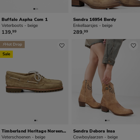
Buffalo Aspha Com 1
Sendra 16954 Berdy
Veterboots - beige
Enkellaarsjes - beige
€ 139,99
€ 289,99
139
,
289
,
99
99
⚡Hot Drop
Sale
Timberland Heritage Noreen 3-Eye Lug
Sendra Debora Insa
Veterschoenen - beige
Cowboylaarzen - beige