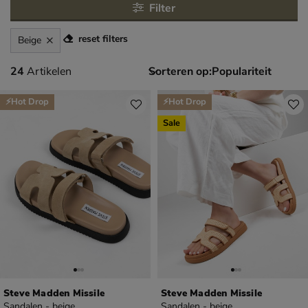
Filter
reset filters
Beige
24 artikelen
24
Artikelen
Sorteren op:
⚡Hot Drop
⚡Hot Drop
Sale
Steve Madden Missile
Steve Madden Missile
Sandalen - beige
Sandalen - beige