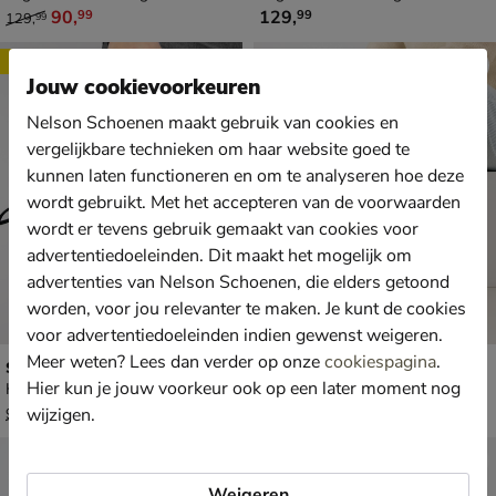
van € 129,99 voor € 90,99
€ 129,99
90
,
129
,
99
99
129
,
99
Sale
Jouw cookievoorkeuren
Nelson Schoenen maakt gebruik van cookies en
vergelijkbare technieken om haar website goed te
kunnen laten functioneren en om te analyseren hoe deze
wordt gebruikt. Met het accepteren van de voorwaarden
wordt er tevens gebruik gemaakt van cookies voor
advertentiedoeleinden. Dit maakt het mogelijk om
advertenties van Nelson Schoenen, die elders getoond
worden, voor jou relevanter te maken. Je kunt de cookies
voor advertentiedoeleinden indien gewenst weigeren.
Meer weten? Lees dan verder op onze
cookiespagina
.
Steve Madden Bdiego
Palladium Pampa M-Jane Washed
Hier kun je jouw voorkeur ook op een later moment nog
Handtas - beige
Lage sneakers - beige
van € 99,99 voor € 69,99
€ 69,99
69
,
69
,
99
99
wijzigen.
99
,
99
Sale
Weigeren