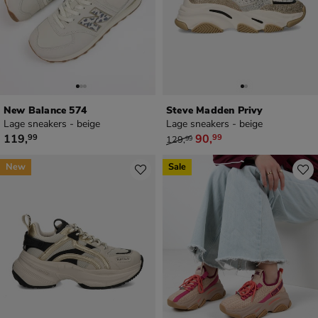
New Balance 574
Steve Madden Privy
Lage sneakers - beige
Lage sneakers - beige
€ 119,99
van € 129,99 voor € 90,99
119
,
90
,
99
99
129
,
99
New
Sale