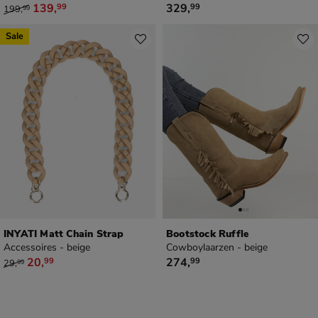
van € 199,99 voor € 139,99
€ 329,99
139
,
329
,
99
99
199
,
99
Sale
INYATI Matt Chain Strap
Bootstock Ruffle
Accessoires - beige
Cowboylaarzen - beige
van € 29,99 voor € 20,99
€ 274,99
20
,
274
,
99
99
29
,
99