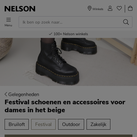
Winkels
Menu
Voor 23.00u besteld,
Gratis
Bestel nu,
100+
verzending en retour
Nelson winkels
betaal later
volgende dag in huis
Gelegenheden
Festival schoenen en accessoires voor
dames
in het beige
tegorieën over
Bruiloft
Festival
Outdoor
Zakelijk