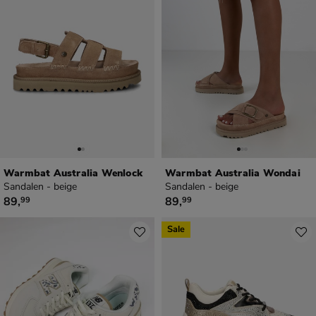
Warmbat Australia Wenlock
Warmbat Australia Wondai
Sandalen - beige
Sandalen - beige
€ 89,99
€ 89,99
89
,
89
,
99
99
Sale