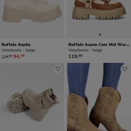
Buffalo Aspha
Buffalo Aspen Com Mid Warm
Veterboots - beige
Veterboots - beige
van € 134,99 voor € 94,49
€ 119,99
94
,
119
,
49
99
134
,
99