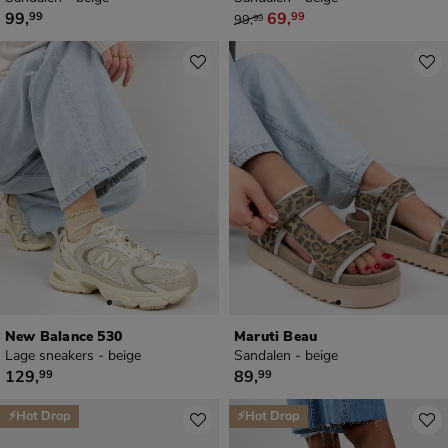
€ 99,99
van € 99,99 voor € 69,99
99
,
69
,
99
99
99
,
99
New Balance 530
Maruti Beau
Lage sneakers - beige
Sandalen - beige
€ 129,99
€ 89,99
129
,
89
,
99
99
⚡Hot Drop
⚡Hot Drop