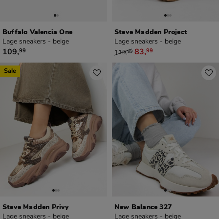
Buffalo Valencia One
Steve Madden Project
Lage sneakers - beige
Lage sneakers - beige
€ 109,99
van € 119,99 voor € 83,99
109
,
83
,
99
99
119
,
99
Sale
Steve Madden Privy
New Balance 327
Lage sneakers - beige
Lage sneakers - beige