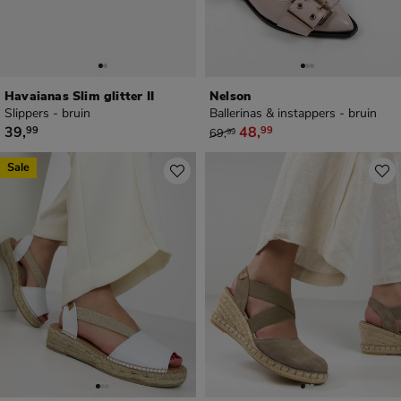
Havaianas Slim glitter II
Nelson
Slippers - bruin
Ballerinas & instappers - bruin
€ 39,99
van € 69,99 voor € 48,99
39
,
48
,
99
99
69
,
99
Sale