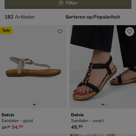
Filter
182 artikelen
182
Artikelen
Sorteren op:
Sale
Dolcis
Dolcis
Sandalen - goud
Sandalen - zwart
van € 49,99 voor € 34,99
€ 49,99
34
,
49
,
99
99
49
,
99