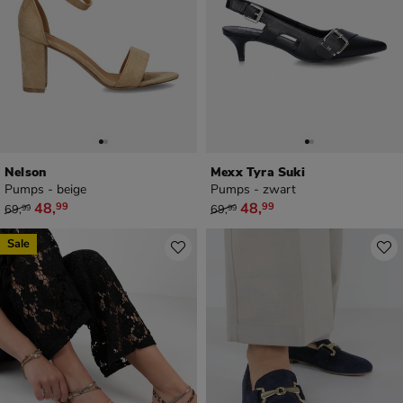
Nelson
Mexx Tyra Suki
Pumps - beige
Pumps - zwart
van € 69,99 voor € 48,99
van € 69,99 voor € 48,99
48
,
48
,
99
99
69
,
69
,
99
99
Sale