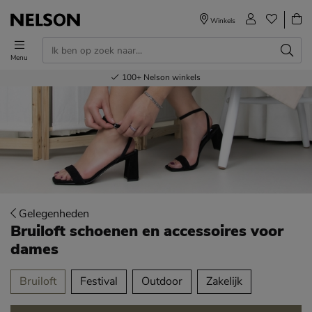
Winkels
Menu
Voor 23.00u besteld,
Gratis
Bestel nu,
100+
verzending en retour
Nelson winkels
betaal later
volgende dag in huis
Gelegenheden
Bruiloft schoenen en accessoires voor
dames
tegorieën over
Bruiloft
Festival
Outdoor
Zakelijk