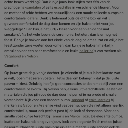
echte beach wedding? Dan kun je jouw look stijlen met één van de
prachtige
haksandalen
of zelfs
espadrilles
in verschillende kleuren. Voor
de mother of bride hebben we natuurlijk ook een mooie collectie pumps en
comfortabele
loafers
. Denk jij helemaal outside of the box en wil jij
gewoon comfortabel de dag door komen en zijn hakken niet voor jou
weggelegd? Dan kun je natuurlijk kiezen voor één van de “casual
sneakers”. Na het vele lopen, de ceremonie, het eten, dan is er nog het
feest. Ben je je hakken aan het einde van de dag helemaal zat en wil je het
feest zonder zere voeten doorkomen, dan kun je je hakken makkelijk
omruilen voor een paar comfortabele en leuke
ballerina
’s van merken als
Vagabond
en
Nelson
.
Comfort
Op jouw grote dag, van je dochter, je vriendin of je zus is het laatste wat
je wilt, lopen met zeren voeten. Het is daarom belangrijk dat je de juiste
pasvorm kiest. Gelukkig hoef je geen concessies te doen met stijl voor een
comfortabele pasvorm. Bij Nelson heb je keus uit verschillende leesten en
materialen die jou pijnloos de dag door helpen of je nu brede of smalle
voeten hebt. Kijk voor een bredere pump,
sandaal
of
enkellaarsjes
bij
merken als
Gabor
en
Ara
en je vind vast een schoen die niet alleen heerlijk
comfortabel is, maar ook perfect past bij de look of dresscode. Voor een
smalle voet kun je terecht bij
Tamaris
en
Marco Tozzi
. De elegante pumps,
loafers en haksandalen geven jouw look een elegante finish met de juiste
pasvorm. Naast de juiste pasvorm ervaar je met de juiste schoen ook de