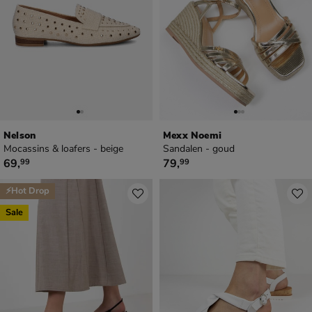
Nelson
Mexx Noemi
Mocassins & loafers - beige
Sandalen - goud
€ 69,99
€ 79,99
69
,
79
,
99
99
⚡Hot Drop
Sale