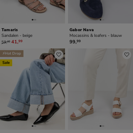
Tamaris
Gabor Nava
Sandalen - beige
Mocassins & loafers - blauw
van € 59,99 voor € 41,99
€ 99,99
41
,
99
,
99
99
59
,
99
⚡Hot Drop
Sale