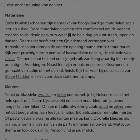
juiste ondersteuning van de voet.
Materialen
Onze bruiloftsschoenen zijn gemaakt van hoogwaardige materialen zoals
leer en suède. Deze materialen vormen zich comfortabel om de voet en
creëren zo de ideale pasvorm waar jij de hele dag op kunt staan, lopen en
dansen. Daarnaast heeft leer een fijn ademend vermogen wat
transpireren voorkomt en de voeten op aangename temperatuur houdt.
Kijk voor prachtige leren pumps of haksandalen eens bij de collectie van
Unisa
. Dit merk staat bekend om zijn gebruik van hoogwaardig leer en zijn
prachtige afwerkingen. Naast leer zijn er ook mooie bruiloftsschoenen
gemaakt van satijn of met een lak finish. Kijk hiervoor bij de collectie van
Steve Madden
en kies voor deze statement-pumps.
Kleuren
Naast de klassieke
zwarte
en
witte
pumps heb je bij Nelson keus uit het
hele spectrum. Neem bijvoorbeeld eens een nude-kleur om je benen
langer te laten lijken. Of een metallic afwerking zoals
goud
en
zilver
voor
net dat beetje bling. Een feestje is natuurlijk niets zonder een glimmertje.
Of pastelkleuren, waar je alle kanten mee op kunt. Ook felle kleuren als
oranje
,
groen
en
roze
zijn van de partij en helemaal on-trend. Wat jouw
thema en look ook zijn, bij Nelson vind je jou match.