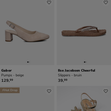
Gabor
Ilse Jacobsen Cheerful
Pumps - beige
Slippers - bruin
€ 129,99
€ 39,99
129
,
39
,
99
99
⚡Hot Drop