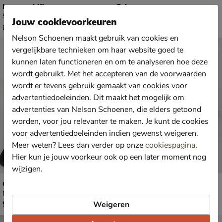
Lazamani Kira
Gabor
Slippers - wit
Pumps - wit
Jouw cookievoorkeuren
van € 69,99 voor € 48,99
€ 129,99
48
,
129
,
99
99
69
,
99
Nelson Schoenen maakt gebruik van cookies en
⚡Hot Drop
vergelijkbare technieken om haar website goed te
kunnen laten functioneren en om te analyseren hoe deze
Sale
wordt gebruikt. Met het accepteren van de voorwaarden
wordt er tevens gebruik gemaakt van cookies voor
advertentiedoeleinden. Dit maakt het mogelijk om
advertenties van Nelson Schoenen, die elders getoond
worden, voor jou relevanter te maken. Je kunt de cookies
voor advertentiedoeleinden indien gewenst weigeren.
Meer weten? Lees dan verder op onze
cookiespagina
.
Hier kun je jouw voorkeur ook op een later moment nog
wijzigen.
Gabor Nava
Nelson
Mocassins & loafers - zwart
Ballerinas & instappers - bruin
€ 99,99
van € 69,99 voor € 48,99
99
,
48
,
Weigeren
99
99
69
,
99