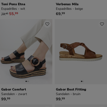
Toni Pons Etna
Verbenas Mila
Espadrilles - wit
Espadrilles - beige
van € 79,99 voor € 55,99
€ 69,99
55
,
69
,
99
99
79
,
99
Gabor Comfort
Gabor Best Fitting
Sandalen - zwart
Sandalen - bruin
€ 99,99
€ 99,99
99
,
99
,
99
99