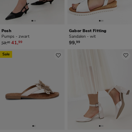
Posh
Gabor Best Fitting
Pumps - zwart
Sandalen - wit
van € 59,99 voor € 41,99
€ 99,99
41
,
99
,
99
99
59
,
99
Sale