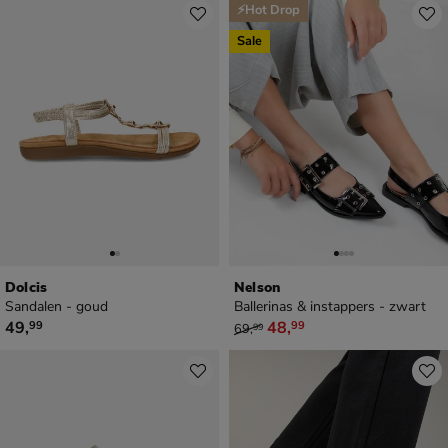
⚡Hot Drop
Sale
Dolcis
Nelson
Sandalen - goud
Ballerinas & instappers - zwart
€ 49,99
van € 69,99 voor € 48,99
49
,
48
,
99
99
69
,
99