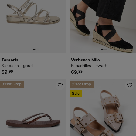
Tamaris
Verbenas Mila
Sandalen - goud
Espadrilles - zwart
€ 59,99
€ 69,99
59
,
69
,
99
99
⚡Hot Drop
⚡Hot Drop
Sale