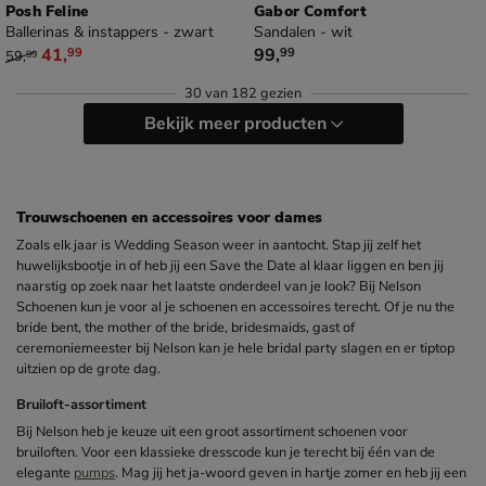
Posh Feline
Gabor Comfort
Ballerinas & instappers - zwart
Sandalen - wit
van € 59,99 voor € 41,99
€ 99,99
41
,
99
,
99
99
59
,
99
30
van
182 gezien
Bekijk meer producten
Trouwschoenen en accessoires voor dames
Zoals elk jaar is Wedding Season weer in aantocht. Stap jij zelf het
huwelijksbootje in of heb jij een Save the Date al klaar liggen en ben jij
naarstig op zoek naar het laatste onderdeel van je look? Bij Nelson
Schoenen kun je voor al je schoenen en accessoires terecht. Of je nu the
bride bent, the mother of the bride, bridesmaids, gast of
ceremoniemeester bij Nelson kan je hele bridal party slagen en er tiptop
uitzien op de grote dag.
Bruiloft-assortiment
Bij Nelson heb je keuze uit een groot assortiment schoenen voor
bruiloften. Voor een klassieke dresscode kun je terecht bij één van de
elegante
pumps
. Mag jij het ja-woord geven in hartje zomer en heb jij een