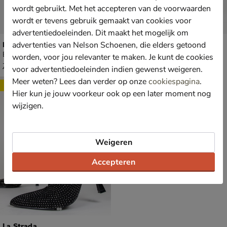
wordt gebruikt. Met het accepteren van de voorwaarden
wordt er tevens gebruik gemaakt van cookies voor
advertentiedoeleinden. Dit maakt het mogelijk om
advertenties van Nelson Schoenen, die elders getoond
La Strada
La Strada
Enkellaarsjes - goud
Rits- & gesloten boots - zwart
worden, voor jou relevanter te maken. Je kunt de cookies
van € 79,99 voor € 55,99
€ 89,99
55
,
89
,
99
99
79
,
99
voor advertentiedoeleinden indien gewenst weigeren.
Meer weten? Lees dan verder op onze
cookiespagina
.
Sale
Hier kun je jouw voorkeur ook op een later moment nog
wijzigen.
Weigeren
Accepteren
La Strada