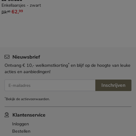
Enkellaarsjes - zwart
van € 89,99 voor € 62,99
62
,
99
89
,
99
Nieuwsbrief
*
Ontvang € 10,- welkomstkorting
en blijf op de hoogte van leuke
acties en aanbiedingen!
Inschrijven
E-mailadres
*
Bekijk de
actievoorwaarden
.
Klantenservice
Inloggen
Bestellen