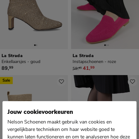
La Strada
La Strada
Enkellaarsjes - goud
Instapschoenen - roze
€ 89,99
van € 59,99 voor € 41,99
89
,
41
,
99
99
59
,
99
Sale
Jouw cookievoorkeuren
Nelson Schoenen maakt gebruik van cookies en
vergelijkbare technieken om haar website goed te
kunnen laten functioneren en om te analyseren hoe deze