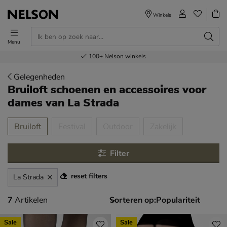
Winkels
Menu
Voor 23.00u besteld,
Gratis
Bestel nu,
100+
verzending en retour
Nelson winkels
betaal later
volgende dag in huis
Gelegenheden
Bruiloft schoenen en accessoires voor
dames
van La Strada
tegorieën over
Bruiloft
Festival
Outdoor
Zakelijk
Filter
reset filters
La Strada
7 artikelen
7
Artikelen
Sorteren op:
Sale
Sale