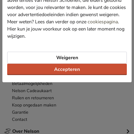
advertenties van Nelson Schoenen, die elders getoond
Nieuwsbrief
worden, voor jou relevanter te maken. Je kunt de cookies
*
Ontvang € 10,- welkomstkorting
en blijf op de hoogte van leuke
voor advertentiedoeleinden indien gewenst weigeren.
acties en aanbiedingen!
Meer weten? Lees dan verder op onze
cookiespagina
.
Hier kun je jouw voorkeur ook op een later moment nog
Inschrijven
E-mailadres
wijzigen.
*
Bekijk de
actievoorwaarden
.
Weigeren
Klantenservice
Accepteren
Inloggen
Bestellen
Betaalmogelijkheden
Nelson Cadeaukaart
Ruilen en retourneren
Koop ongedaan maken
Garantie
Contact
Over Nelson