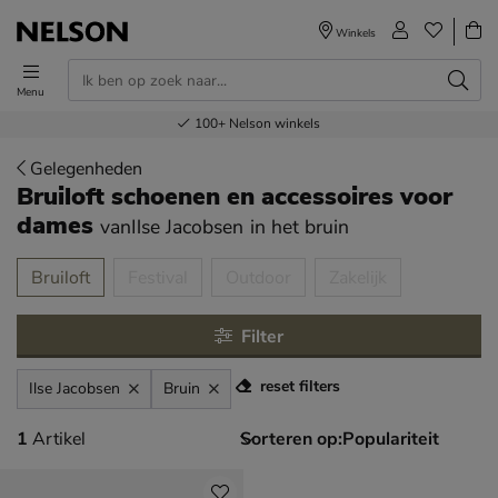
Winkels
Menu
Voor 23.00u besteld,
Gratis
Bestel nu,
100+
verzending en retour
Nelson winkels
betaal later
volgende dag in huis
Gelegenheden
Bruiloft schoenen en accessoires voor
dames
vanIlse Jacobsen
in het bruin
tegorieën over
Bruiloft
Festival
Outdoor
Zakelijk
Filter
reset filters
Ilse Jacobsen
Bruin
1 artikel
1
Artikel
Sorteren op: