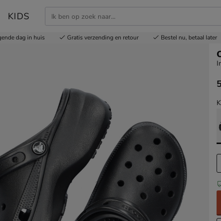
KIDS
gende dag in huis
Gratis
verzending en retour
Bestel nu,
betaal later
C
I
€
K