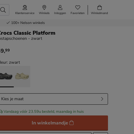
Klantenservice
Winkels
Inloggen
Favorieten
Winkelmand
100+
Nelson winkels
rocs Classic Platform
nstapschoenen - zwart
59
,
99
 59,99
leur: zwart
Kies je maat
Vandaag vóór 23.59u besteld, maandag in huis
In winkelmandje