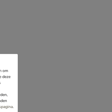
en om
e deze
s
rden,
nden
spagina
.