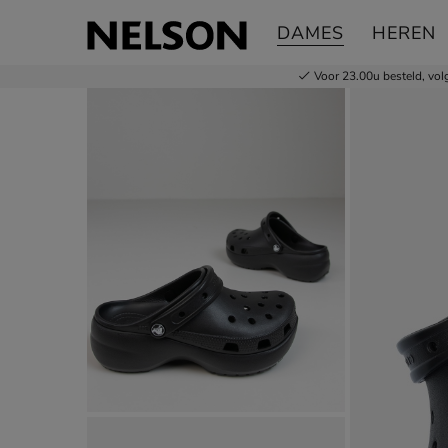
Crocs Classic Platform
DAMES
HEREN
Instapschoenen
Voor 23.00u besteld,
vol
Product media galerij