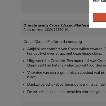
Hier ku
Omschrijving
Crocs Classic Platform
Artikelnummer 1220102390-10
Crocs Classic Platform dames clog
Altijd al het comfort van Crocs willen ervaren. 
kunt stijlvol over straat met deze hippe clogs.
Uitgevoerd in CrosLite. Een materiaal wat Cro
Daarnaast kan het makkelijk gebruikt worden in
Voorzien van een ergonomisch voetbed wat de 
biedt.
Dankzij de schokabsorberende werking van de l
De wreefband kan naar beneden worden gescho