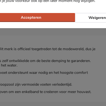
n je jouw voorkeur ook op een later moment nog wijzigen.
Accepteren
Weigeren
Dit merk is officieel toegetreden tot de modewereld, dus je
cs zelf ontwikkelde om de beste demping te garanderen.
 het water.
voet ondersteunt waar nodig en het hoogste comfort
oopzool zijn vermoeide voeten verledentijd.
ven om een enkelband te creëeren voor meer houvast.