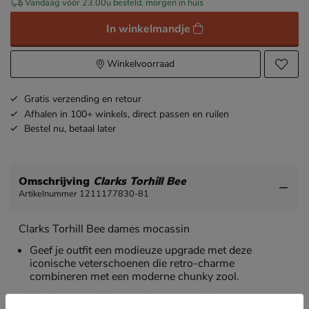
Vandaag vóór 23.00u besteld, morgen in huis
In winkelmandje
Winkelvoorraad
Gratis
verzending en retour
Afhalen in 100+ winkels,
direct passen en ruilen
Bestel nu,
betaal later
Omschrijving
Clarks Torhill Bee
Artikelnummer 1211177830-81
Clarks Torhill Bee dames mocassin
Geef je outfit een modieuze upgrade met deze
iconische veterschoenen die retro-charme
combineren met een moderne chunky zool.
Het bovenwerk is gemaakt van premium,