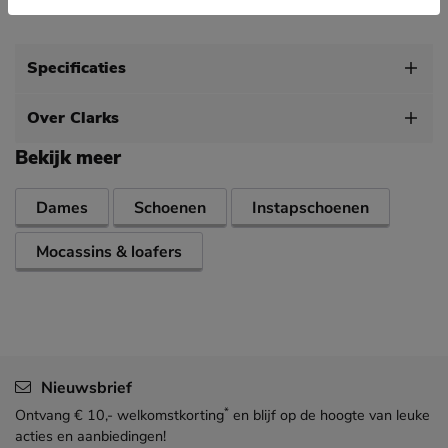
casual dag in de stad.
Specificaties
Over Clarks
Bekijk meer
Dames
Schoenen
Instapschoenen
Mocassins & loafers
Nieuwsbrief
*
Ontvang € 10,- welkomstkorting
en blijf op de hoogte van leuke
acties en aanbiedingen!