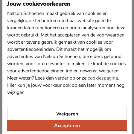
verantwoord verkregen suède dat zorgt voor een luxe
Jouw cookievoorkeuren
uitstraling en langdurig draagplezier. De
ambachtelijke mocassin-stiksels benadrukken het
Nelson Schoenen maakt gebruik van cookies en
vakmanschap.
vergelijkbare technieken om haar website goed te
Het uitneembare Contour Cushion-voetbed biedt
kunnen laten functioneren en om te analyseren hoe deze
superieure anatomische ondersteuning bij elke stap
wordt gebruikt. Met het accepteren van de voorwaarden
die je zet. Dit voetbed bevordert bovendien de
wordt er tevens gebruik gemaakt van cookies voor
luchtcirculatie, waardoor je voeten de hele dag door
advertentiedoeleinden. Dit maakt het mogelijk om
fris en comfortabel blijven.
advertenties van Nelson Schoenen, die elders getoond
De opvallende geribbelde zool van thermoplastisch
worden, voor jou relevanter te maken. Je kunt de cookies
rubber biedt uitstekende grip op diverse
ondergronden. Ondanks het stoere volume is de zool
voor advertentiedoeleinden indien gewenst weigeren.
verrassend licht van gewicht en zijn de schoenen
Meer weten? Lees dan verder op onze
cookiespagina
.
geschikt voor dagelijks gebruik.
Hier kun je jouw voorkeur ook op een later moment nog
Gevoerd met zacht mesh-textiel. Dit zorgt voor een
wijzigen.
aangenaam draaggevoel en een snelle vocht- en
warmte afvoer.
Met een comfortabele plateauhoogte van 4
Weigeren
centimeter geniet je van extra lengte zonder in te
leveren op dagelijks loopgemak. Deze veelzijdige
Accepteren
schoen is de ideale keuze voor een festival of een