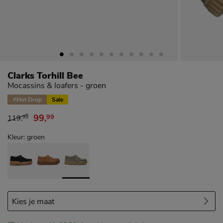
Clarks Torhill Bee
Mocassins & loafers - groen
⚡Hot Drop
Sale
99
,
99
119
,
99
van € 119,99 voor € 99,99
Kleur: groen