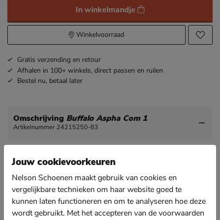
In winkelmandje
Winkelvoorraad
Gratis
verzending en retour
Afhalen in 100+ winkels,
direct passen en ruilen
Bestel nu,
betaal later
Omschrijving
Buffalo Aspha Com 1
Artikelnummer 24215250-83
Buffalo Aspha Com1 dames veterboot
Jouw cookievoorkeuren
Deze vegan veterboot van Buffalo combineert
comfort en stijl met zijn coole mix van verschillende
Nelson Schoenen maakt gebruik van cookies en
materialen en zijn stevige platformzool.
vergelijkbare technieken om haar website goed te
kunnen laten functioneren en om te analyseren hoe deze
Gemaakt van imitatieleer met textielen zijpanelen. De
stoere riemen geven de boot een echte combat stijl.
wordt gebruikt. Met het accepteren van de voorwaarden