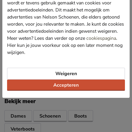
De rits maakt het aantrekken snel en makkelijk.
wordt er tevens gebruik gemaakt van cookies voor
Gevoerd met zacht textiel dat zacht aanvoelt en de
advertentiedoeleinden. Dit maakt het mogelijk om
voeten heerlijk warm houdt in de frissere maanden.
advertenties van Nelson Schoenen, die elders getoond
Voorzien van een foam-voetbed met extra verdikking
worden, voor jou relevanter te maken. Je kunt de cookies
onder de hiel voor optimale demping en comfort. De
voor advertentiedoeleinden indien gewenst weigeren.
perforaties in het voetbed zorgen voor een snelle
Meer weten? Lees dan verder op onze
cookiespagina
.
vocht- en warmteafvoer.
Hier kun je jouw voorkeur ook op een later moment nog
De chunky grove profielzool geeft deze boot goede
wijzigen.
grip en een stoere look.
Weigeren
Specificaties
Accepteren
Over Buffalo
Bekijk meer
Dames
Schoenen
Boots
Veterboots