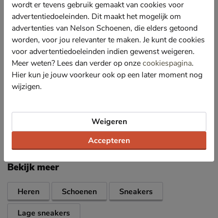
voor een betere warmteafvoer en luchtoevoer.
wordt er tevens gebruik gemaakt van cookies voor
Gevoerd met leer wat door het ademend vermogen
advertentiedoeleinden. Dit maakt het mogelijk om
het voetklimaat bevorderd. De voeten blijven koel en
advertenties van Nelson Schoenen, die elders getoond
droog, waardoor je minder snel warme voeten krijgt.
worden, voor jou relevanter te maken. Je kunt de cookies
Voorzien van een leren voetbed met high density
voor advertentiedoeleinden indien gewenst weigeren.
foam, hierdoor ervaar je de hele dag een
Meer weten? Lees dan verder op onze
cookiespagina
.
comfortabele demping wat de voeten ontlast.
Hier kun je jouw voorkeur ook op een later moment nog
Afgewerkt met een stevige rubberen loopzool met
wijzigen.
goede grip en stabiliteit.
Weigeren
Specificaties
Accepteren
Over Australian
Bekijk meer
Heren
Schoenen
Sneakers
Lage sneakers