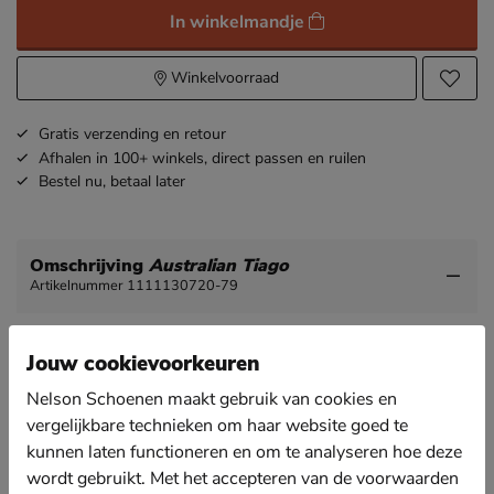
In winkelmandje
Winkelvoorraad
Gratis
verzending en retour
Afhalen in 100+ winkels,
direct passen en ruilen
Bestel nu,
betaal later
Omschrijving
Australian Tiago
Artikelnummer 1111130720-79
Australian Tiago heren sneaker
Jouw cookievoorkeuren
Maak je outfit af met deze comfortabele sneakers van
Australian. De sneakers zijn perfect dagelijks te
Nelson Schoenen maakt gebruik van cookies en
dragen en passen bij iedere look.
vergelijkbare technieken om haar website goed te
kunnen laten functioneren en om te analyseren hoe deze
Uitgevoerd in verschillende leer uitvoeringen, zoals
gladleer, suède en nubuck. Het mesh-textiel zorgt
wordt gebruikt. Met het accepteren van de voorwaarden