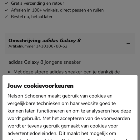
Gratis
verzending en retour
Afhalen in 100+ winkels,
direct passen en ruilen
Bestel nu,
betaal later
Omschrijving
adidas Galaxy 8
Artikelnummer 1410106780-52
adidas Galaxy 8 jongens sneaker
Met deze stoere adidas sneaker ben je dankzij de
klittenbandsluiting lekker snel klaar om op pad te
gaan of te spelen met je vriendjes.
Jouw cookievoorkeuren
De sneaker is uitgevoerd in mesh-textiel wat voor een
Nelson Schoenen maakt gebruik van cookies en
goede ventilatie zorgt dankzij de opengewerkte
vergelijkbare technieken om haar website goed te
structuur.
kunnen laten functioneren en om te analyseren hoe deze
Gevoerd met textiel en voorzien van een gewatteerde
wordt gebruikt. Met het accepteren van de voorwaarden
hielkap. Dit zorgt voor een zacht en comfortabel
wordt er tevens gebruik gemaakt van cookies voor
draaggevoel.
advertentiedoeleinden. Dit maakt het mogelijk om
Het foam-voetbed biedt fijne demping waardoor je de