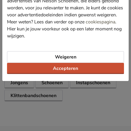
advertenties van Nelson Schoenen, die elders getoond
hele dag kunt rennen en spelen zonder last te krijgen
worden, voor jou relevanter te maken. Je kunt de cookies
van je voeten.
voor advertentiedoeleinden indien gewenst weigeren.
Afgewerkt met een schokabsorberende tussenzool
Meer weten? Lees dan verder op onze
cookiespagina
.
die de druk verdeeld en vermoeiede voeten uitsteld.
Hier kun je jouw voorkeur ook op een later moment nog
wijzigen.
Specificaties
Over adidas
Weigeren
Bekijk meer
Accepteren
Jongens
Schoenen
Instapschoenen
Klittenbandschoenen