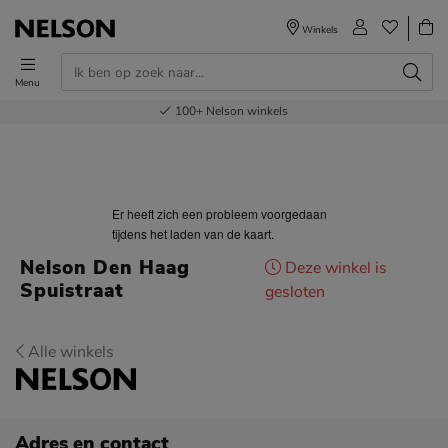
Winkels
Menu
Voor 23.00u besteld,
Gratis
Bestel nu,
100+
verzending en retour
Nelson winkels
betaal later
volgende dag in huis
Er heeft zich een probleem voorgedaan
tijdens het laden van de kaart.
Nelson Den Haag
Deze winkel is
Spuistraat
gesloten
Alle winkels
Adres en contact