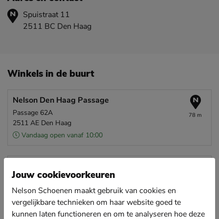
Spuistraat 11
2511 BC Den Haag
Winkels in de buurt
Nelson Den Haag Passage
Passage 62A
78 m
2511 AE Den Haag
Vandaag open vanaf 10:00
Nelson Den Haag Leyweg
Jouw cookievoorkeuren
Leyweg 709G
4,1 km
2545 GM Den Haag
Nelson Schoenen maakt gebruik van cookies en
Vandaag open vanaf 09:30
vergelijkbare technieken om haar website goed te
kunnen laten functioneren en om te analyseren hoe deze