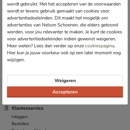
wordt gebruikt. Met het accepteren van de voorwaarden
Nelson Rijswijk
wordt er tevens gebruik gemaakt van cookies voor
Prins Johan Friso Promenade 146- 148
4,4 km
advertentiedoeleinden. Dit maakt het mogelijk om
2284 DC Rijswijk
advertenties van Nelson Schoenen, die elders getoond
Vandaag open vanaf 09:30
worden, voor jou relevanter te maken. Je kunt de cookies
voor advertentiedoeleinden indien gewenst weigeren.
Meer weten? Lees dan verder op onze
cookiespagina
.
Hier kun je jouw voorkeur ook op een later moment nog
Nieuwsbrief
wijzigen.
*
Ontvang € 10,- welkomstkorting
en blijf op de hoogte van leuke
acties en aanbiedingen!
Inschrijven
Weigeren
E-mailadres
Accepteren
*
Bekijk de
actievoorwaarden
.
Klantenservice
Inloggen
Bestellen