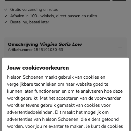
Gratis
verzending en retour
Afhalen in 100+ winkels,
direct passen en ruilen
Bestel nu,
betaal later
Omschrijving
Vingino Sofia Low
Artikelnummer 1545101030-63
Vingino Sofia Low meisjes gevoerde boot
Jouw cookievoorkeuren
Met deze comfortabele boots heb jij het nooit koud op
Nelson Schoenen maakt gebruik van cookies en
het schoolplein. En je staat ook nog eens ietsje hoger
vergelijkbare technieken om haar website goed te
met de trendy plateauzool.
kunnen laten functioneren en om te analyseren hoe deze
Uitgevoerd in soepel suéde wat de vorm van de voet
wordt gebruikt. Met het accepteren van de voorwaarden
aanneemt.
wordt er tevens gebruik gemaakt van cookies voor
Gevoerd met fake fur wat de voetjes heerlijk warm
advertentiedoeleinden. Dit maakt het mogelijk om
houdt. Deze voering is ook gebruikt voor de
advertenties van Nelson Schoenen, die elders getoond
bekleding van het voetbed.
worden, voor jou relevanter te maken. Je kunt de cookies
Afgewerkt met een plateauzool van rubber.