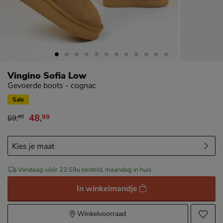
Vingino Sofia Low
Gevoerde boots - cognac
Sale
48
,
99
69
,
99
van € 69,99 voor € 48,99
Vandaag vóór 23.59u besteld, maandag in huis
In winkelmandje
Winkelvoorraad