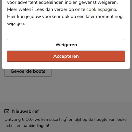
voor advertentiedoeleinden indien gewenst weigeren.
Meer weten? Lees dan verder op onze
cookiespagina
.
Hier kun je jouw voorkeur ook op een later moment nog
Specificaties
wijzigen.
Over Vingino
Bekijk meer
Weigeren
Accepteren
Meisjes
Schoenen
Boots
Gevoerde boots
Nieuwsbrief
*
Ontvang € 10,- welkomstkorting
en blijf op de hoogte van leuke
acties en aanbiedingen!