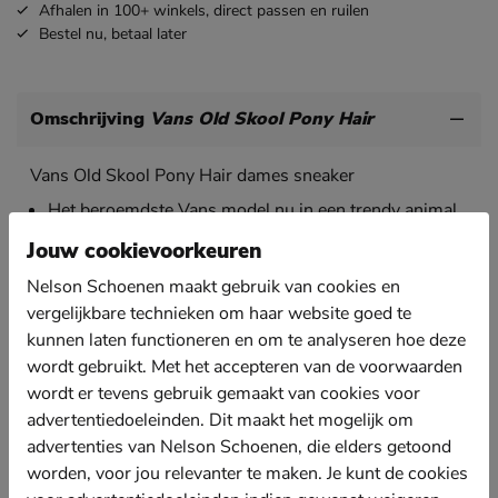
Afhalen in 100+ winkels,
direct passen en ruilen
Bestel nu,
betaal later
Omschrijving
Vans Old Skool Pony Hair
Vans Old Skool Pony Hair dames sneaker
Het beroemdste Vans model nu in een trendy animal
print uitvoering!
Jouw cookievoorkeuren
Uitgevoerd in pony hair.
Nelson Schoenen maakt gebruik van cookies en
Gevoerd met een combinatie van imitatieleer en
vergelijkbare technieken om haar website goed te
textiel. De gewatterde enkelkraag zorgt voor een
kunnen laten functioneren en om te analyseren hoe deze
zacht gevoel rond de enkel en hiel.
wordt gebruikt. Met het accepteren van de voorwaarden
Voorzien van een dempend voetbed voor aangenaam
wordt er tevens gebruik gemaakt van cookies voor
comfort. De canvas toplaag zorgt bovendien voor
betere verkoeling.
advertentiedoeleinden. Dit maakt het mogelijk om
advertenties van Nelson Schoenen, die elders getoond
Afgewerkt met de bekende wafelzool die extreem
worden, voor jou relevanter te maken. Je kunt de cookies
goed grip en stabilteit biedt bij ieder stap.