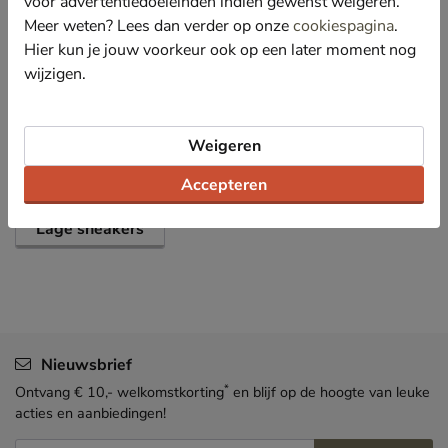
voor advertentiedoeleinden indien gewenst weigeren.
Meer weten? Lees dan verder op onze
cookiespagina
.
Specificaties
Hier kun je jouw voorkeur ook op een later moment nog
wijzigen.
Over Vans
Bekijk meer
Weigeren
Accepteren
Dames
Schoenen
Sneakers
Lage sneakers
Nieuwsbrief
*
Ontvang € 10,- welkomstkorting
en blijf op de hoogte van leuke
acties en aanbiedingen!