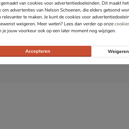
 gemaakt van cookies voor advertentiedoeleinden. Dit maakt het
schouderband voor een cross-body model.
k om advertenties van Nelson Schoenen, die elders getoond wo
zacht suède wat de tas direct een chique look geeft. De
u relevanter te maken. Je kunt de cookies voor advertentiedoelei
gewenst weigeren. Meer weten? Lees dan verder op onze
cookie
kvak die je met de rits kunt sluiten. De tas heeft twee
n je jouw voorkeur ook op een later moment nog wijzigen.
Accepteren
Weigeren