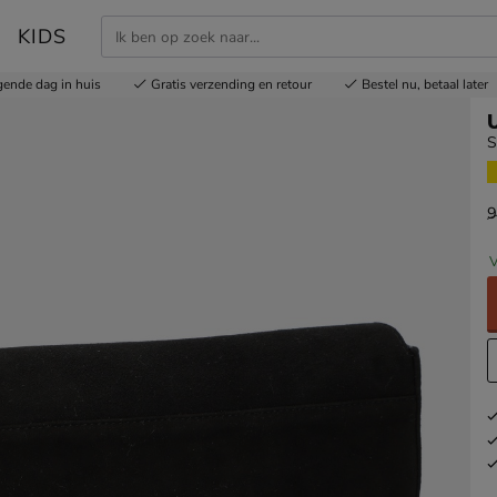
KIDS
gende dag in huis
Gratis
verzending en retour
Bestel nu,
betaal later
S
9
v
V