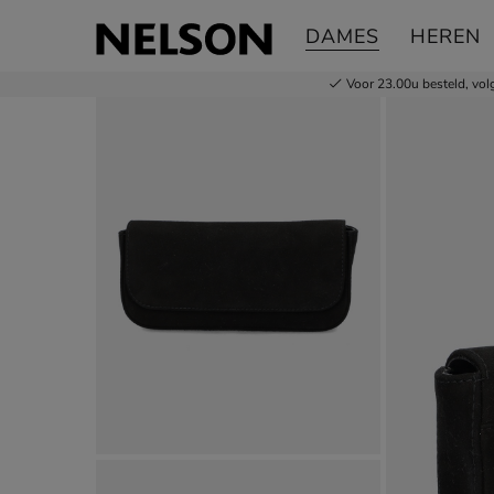
Unisa Z-Dreaming
DAMES
HEREN
Schoudertas
Voor 23.00u besteld,
vol
Product media galerij