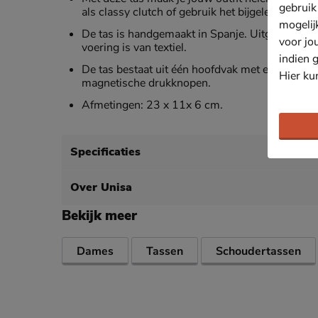
gebruik
als classy clutch of gebruik het bijgeleverde 
mogelij
De tas is handgemaakt in Spanje. Uitgevoerd in 
voor jo
voering is van textiel.
indien 
De tas bestaat uit één hoofdvak met extra instee
Hier ku
magnetische drukknopen.
Afmetingen: 23 x 11x 6 cm.
Specificaties
Over Unisa
Bekijk meer
Dames
Tassen
Schoudertassen