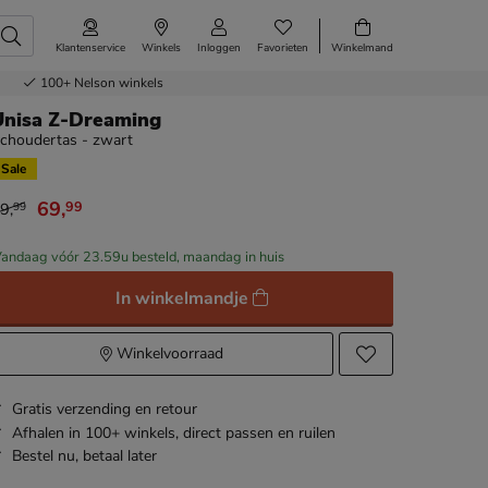
Klantenservice
Winkels
Inloggen
Favorieten
Winkelmand
100+
Nelson winkels
Unisa Z-Dreaming
choudertas - zwart
Sale
69
,
99
9
,
99
an € 99,99 voor € 69,99
andaag vóór 23.59u besteld, maandag in huis
In winkelmandje
Winkelvoorraad
Gratis
verzending en retour
Afhalen in 100+ winkels,
direct passen en ruilen
Bestel nu,
betaal later