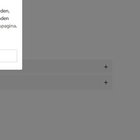
rden,
nden
spagina
.