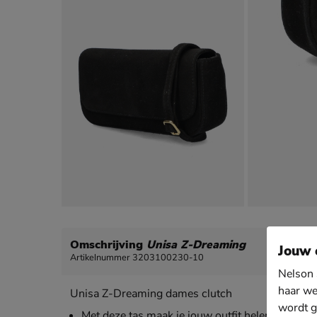
Omschrijving
Unisa Z-Dreaming
Jouw 
Artikelnummer 3203100230-10
Nelson 
haar we
Unisa Z-Dreaming dames clutch
wordt g
Met deze tas maak je jouw outfit helemaal comp