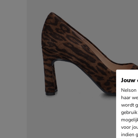
Jouw 
Nelson 
haar we
wordt g
gebruik
mogelij
voor jo
indien 