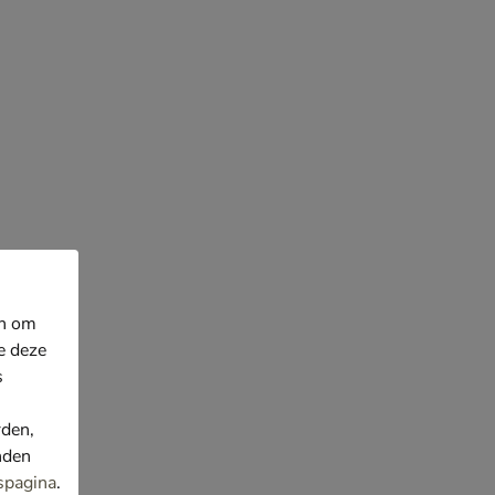
en om
e deze
s
rden,
nden
spagina
.