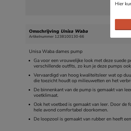
Hier ku
Omschrijving
Unisa Waba
Artikelnummer 1238100130-66
Unisa Waba dames pump
Ga voor een vrouwelijke look met deze suede p
verschillende outfits, zo kun je deze pumps ook
Vervaardigd van hoog kwaliteitsleer wat op du
die toezicht houdt op milieuwetten en het verbr
De binnenkant van de pump is gemaakt van lee
voetklimaat.
Ook het voetbed is gemaakt van leer. Door de f
hele avond comfortabel doorkomen.
De loopzool is gemaakt van rubber en heeft ee