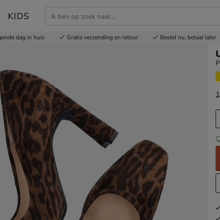
KIDS
gende dag in huis
Gratis
verzending en retour
Bestel nu,
betaal later
P
1
v