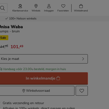
Klantenservice
Winkels
Inloggen
Favorieten
Winkelmand
100+
Nelson winkels
Unisa Waba
umps - bruin
Sale
101
,
49
44
,
99
an € 144,99 voor € 101,49
Kies je maat
Vandaag vóór 23.00u besteld, morgen in huis
In winkelmandje
Winkelvoorraad
Gratis
verzending en retour
Afhalen in 100+ winkels,
direct passen en ruilen