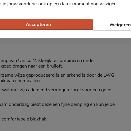
n je jouw voorkeur ook op een later moment nog wijzigen.
Accepteren
Weigeren
ump van Unisa. Makkelijk te combineren onder
 goed dragen naar een bruiloft.
urzame wijze geproduceerd is en erkend is door de LWG
uik van chemicaliën.
r wat met zijn ademend vermogen zorgt voor een goed
oam onderlaag biedt deze een fijne demping en kun je de
n comfortabele blokhak.