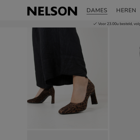
Unisa Waba
DAMES
HEREN
Pumps
Voor 23.00u besteld,
vol
Product media galerij