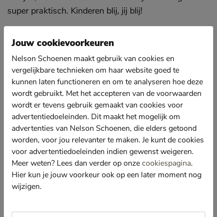
super praktisch. Kinderen blij, jij blij!
Sla producten over
Jouw cookievoorkeuren
Nelson Schoenen maakt gebruik van cookies en
vergelijkbare technieken om haar website goed te
kunnen laten functioneren en om te analyseren hoe deze
wordt gebruikt. Met het accepteren van de voorwaarden
wordt er tevens gebruik gemaakt van cookies voor
advertentiedoeleinden. Dit maakt het mogelijk om
advertenties van Nelson Schoenen, die elders getoond
worden, voor jou relevanter te maken. Je kunt de cookies
Skechers Razor Grip
voor advertentiedoeleinden indien gewenst weigeren.
Klittenbandschoenen - groen
Meer weten? Lees dan verder op onze
cookiespagina
.
€ 69,99
69
,
99
Hier kun je jouw voorkeur ook op een later moment nog
wijzigen.
Skechers S Lights