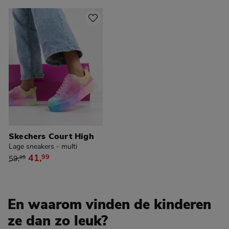
Sla producten over
Skechers Court High
Lage sneakers - multi
van € 59,99 voor € 41,99
41
,
99
59
,
99
En waarom vinden de kinderen
ze dan zo leuk?