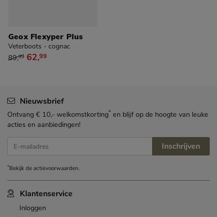
Geox Flexyper Plus
Veterboots - cognac
van € 89,99 voor € 62,99
62
,
99
89
,
99
Nieuwsbrief
*
Ontvang € 10,- welkomstkorting
en blijf op de hoogte van leuke
acties en aanbiedingen!
Inschrijven
E-mailadres
*
Bekijk de
actievoorwaarden
.
Klantenservice
Inloggen