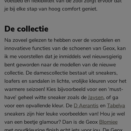
voetbed en flexibiliteit van de zool zorgt ervoor dat
je bij elke stap van hoog comfort geniet.
De collectie
Na zoveel gelezen te hebben over de voordelen en
innovatieve functies van de schoenen van Geox, kan
ik me voorstellen dat je inmiddels wel nieuwsgierig
bent geworden naar de modellen van de nieuwe
collectie. De damescollectie bestaat uit sneakers,
loafers en sandalen in lichte, vrolijke kleuren voor het
warmere seizoen! Kies bijvoorbeeld voor een ‘must-
have’ geheel witte sneaker zoals de
Jaysen
, of ga
voor een opvallende kleur. De
D Aerantis
en
Tabelya
sneakers zijn hier leuke voorbeelden van! Hou je wel
van een beetje glamour? Dan is de Geox
Blomiee
met goudkleurige finish echt iets voor jou. De Geox