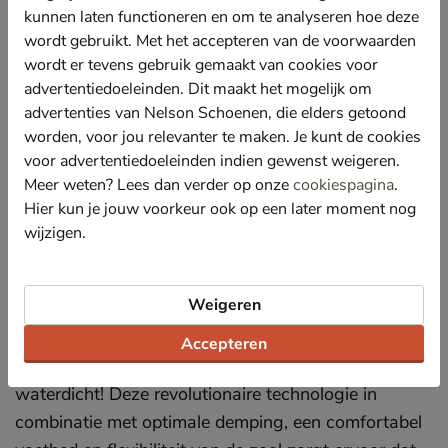
Voordat de nu welbekende technologie van Geox in
kunnen laten functioneren en om te analyseren hoe deze
de eigen schoenen van het merk werd toegepast is
wordt gebruikt. Met het accepteren van de voorwaarden
het eerst door intensieve testfases gegaan,
wordt er tevens gebruik gemaakt van cookies voor
bijvoorbeeld in kleding op race circuit en ski pistes.
advertentiedoeleinden. Dit maakt het mogelijk om
Toen het zelfs in die extreme omstandigheden een
advertenties van Nelson Schoenen, die elders getoond
worden, voor jou relevanter te maken. Je kunt de cookies
succes bleek, was het hek van de dam.
voor advertentiedoeleinden indien gewenst weigeren.
Tegenwoordig zijn alle schoenen in de Geox collectie
Meer weten? Lees dan verder op onze
cookiespagina
.
voorzien van een speciaal membraan dat enkel
Hier kun je jouw voorkeur ook op een later moment nog
waterstof laat passeren maar geen water. Dit
wijzigen.
betekent dat water en vocht van buitenaf niet naar
binnen kan treden, maar vocht (bijvoorbeeld
Weigeren
transpiratie) van binnenuit wel naar buiten kan
treden. Je schoen is zo dus echt ‘ademend’. Dit
Accepteren
maakt de Geox schoenen dus ook volledig
waterdicht! Deze revolutionaire technologie in
combinatie met optimale demping, een comfortabel