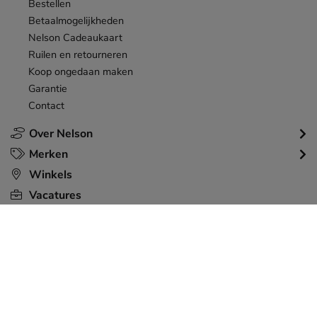
Bestellen
Betaalmogelijkheden
Nelson Cadeaukaart
Ruilen en retourneren
Koop ongedaan maken
Garantie
Contact
Over Nelson
Merken
Winkels
Vacatures
Vacatures Skechers